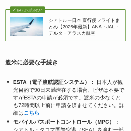
あわせて読みたい
シアトルー日本 直行便フライトま
とめ【2026年最新】ANA・JAL・
デルタ・アラスカ航空
渡米に必要な手続き
日本人が観
ESTA（電子渡航認証システム）：
光目的で90日未満滞在する場合、ビザは不要で
すがESTAの申請が必須です。渡米の少なくと
も72時間以上前に申請を済ませてください。詳
細は
。
こちら
モバイルパスポートコントロール（MPC）：
シアトル・タコマ国際空港（SEA）を含む一部