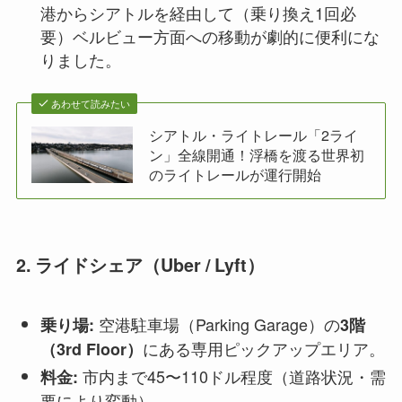
港からシアトルを経由して（乗り換え1回必
要）ベルビュー方面への移動が劇的に便利にな
りました。
あわせて読みたい
シアトル・ライトレール「2ライ
ン」全線開通！浮橋を渡る世界初
のライトレールが運行開始
2. ライドシェア（Uber / Lyft）
空港駐車場（Parking Garage）の
乗り場:
3階
にある専用ピックアップエリア。
（3rd Floor）
市内まで45〜110ドル程度（道路状況・需
料金:
要により変動）。