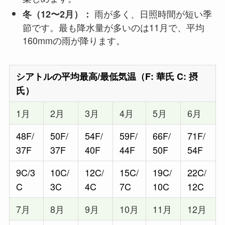
雨が多く、日照時間が短い季
冬（12〜2月）：
節です。最も降水量が多いのは11月で、平均
160mmの雨が降ります。
シアトルの平均最高/最低気温（F: 華氏 C: 摂
氏）
1月
2月
3月
4月
5月
6月
48F/
50F/
54F/
59F/
66F/
71F/
37F
37F
40F
44F
50F
54F
9C/3
10C/
12C/
15C/
19C/
22C/
C
3C
4C
7C
10C
12C
7月
8月
9月
10月
11月
12月