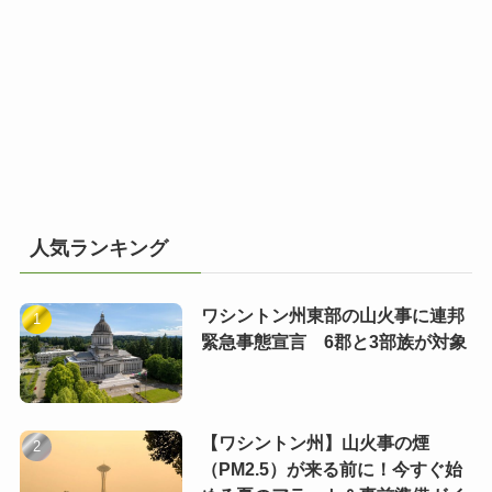
人気ランキング
ワシントン州東部の山火事に連邦
緊急事態宣言 6郡と3部族が対象
【ワシントン州】山火事の煙
（PM2.5）が来る前に！今すぐ始