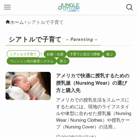
ホーム
シアトルで子育て
シアトルで子育て
– Parenting –
シアトルで子育て
妊娠・出産
子育てに役立つ情報
遊ぶ
ワシントン州の教育システム
買う
アメリカで快適に授乳するための
授乳服（Nursing Wear）の選び
方と購入先
アメリカでの授乳生活をスムーズに
するためには、現地のライフスタイ
ルや体型に合わせた授乳服（Nursing
Wear / Nursing Clothes）や授乳ケー
プ（Nursing Cover）の活用...
2012年2月1日(水)