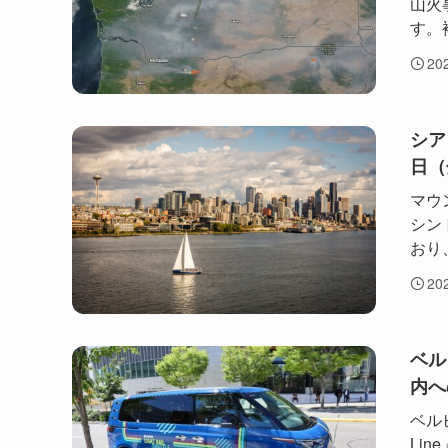
山火
す。
20
シア
日（
マウ
シン
おり
20
ベル
内へ
ベルビ
Li