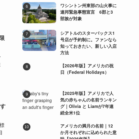
ワシントン州東部の山火事に
連邦緊急事態宣言 6郡と3
部族が対象
シアトルのスターバックス1
限
号店が予約制に。ファンなら
知っておきたい、新しい入店
方法
ー
ま
【2026年版】アメリカの祝
日（Federal Holidays）
【2025年版】アメリカで人
気の赤ちゃんの名前ランキン
す
グ｜Olivia と Liamが7年連
続全米1位
、標
アメリカの満月の名前｜12
目
か月それぞれに込められた意
味【2026年版】