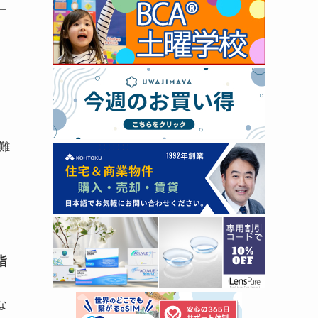
ー
避難
指
な