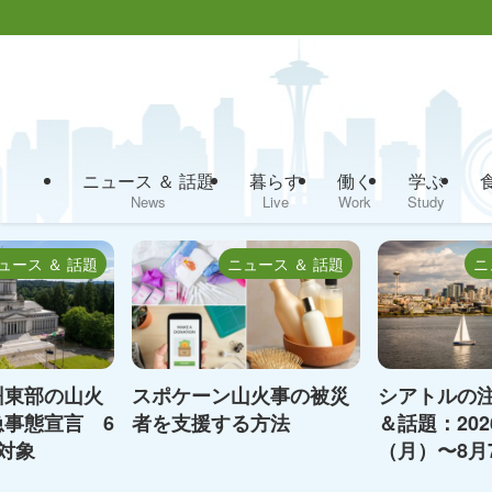
ニュース ＆ 話題
暮らす
働く
学ぶ
News
Live
Work
Study
ュース ＆ 話題
ニュース ＆ 話題
ニ
州東部の山火
スポケーン山火事の被災
シアトルの
事態宣言 6
者を支援する方法
＆話題：202
対象
（月）〜8月