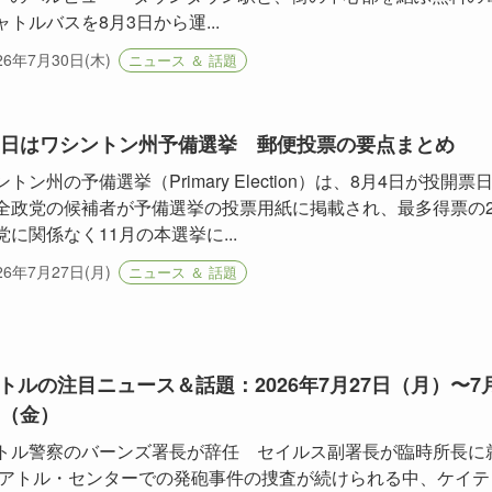
ャトルバスを8月3日から運...
26年7月30日(木)
ニュース ＆ 話題
4日はワシントン州予備選挙 郵便投票の要点まとめ
トン州の予備選挙（Primary Election）は、8月4日が投開票
全政党の候補者が予備選挙の投票用紙に掲載され、最多得票の
党に関係なく11月の本選挙に...
26年7月27日(月)
ニュース ＆ 話題
トルの注目ニュース＆話題：2026年7月27日（月）〜7
日（金）
トル警察のバーンズ署長が辞任 セイルス副署長が臨時所長に
シアトル・センターでの発砲事件の捜査が続けられる中、ケイテ