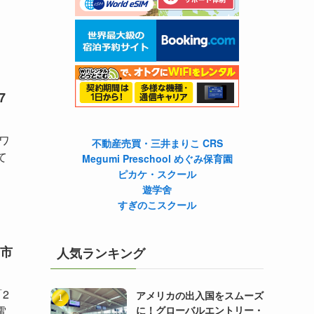
7
ワ
不動産売買・三井まりこ CRS
て
Megumi Preschool めぐみ保育園
ピカケ・スクール
遊学舍
すぎのこスクール
市
人気ランキング
「2
アメリカの出入国をスムーズ
電
に！グローバルエントリー・