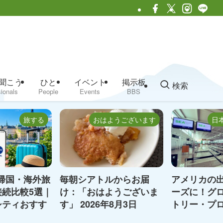
聞こう
ひと
イベント
掲示板
検索
ionals
People
Events
BBS
旅する
おはようございます
日
帰国・海外旅
毎朝シアトルからお届
アメリカの
続比較5選｜
け：「おはようございま
ーズに！グ
シティおすす
す」 2026年8月3日
トリー・プ
i-Fi
（月）〜8月7日（金）ま
（Global 