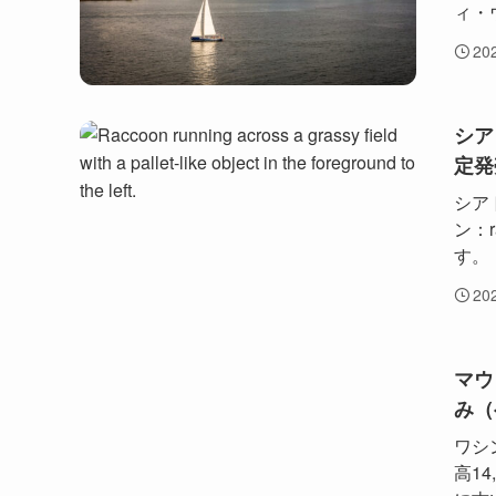
ィ・
20
シア
定発
シア
ン：
す。「
20
マウ
み（
ワシ
高1