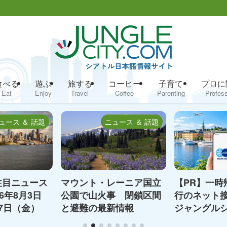
食べる
遊ぶ
旅する
コーヒー
子育て
プロに
Eat
Enjoy
Travel
Coffee
Parenting
Profess
ュース ＆ 話題
ニュース ＆ 話題
注目ニュース
マウント・レーニア国立
【PR】一時
6年8月3日
公園で山火事 閉鎖区間
行のネット接
7日（金）
と避難の最新情報
ジャングル
めのeSIMとW