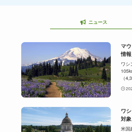
ニュース
マウ
情報
ワシ
10
（4
20
ワシ
対象
米国