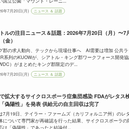
い国立公園「マウント・レーニ...
26年7月20日(月)
ニュース ＆ 話題
トルの注目ニュース＆話題：2026年7月20日（月）〜7
日（金）
グ郡の求人動向、テックから現場仕事へ AI需要は増加 公共ラ
PR系列のKUOWが、シアトル・キング郡ワークフォース開発協
WDC）がまとめたキング郡限定のデ...
26年7月20日(月)
ニュース ＆ 話題
で拡大するサイクロスポーラ症集団感染 FDAがレタス
「偽陽性」を発表 供給元の自主回収は完了
Aは7月19日、テイラー・ファームズ（カリフォルニア州）のレ
体について専門家が再確認を行った結果、サイクロスポーラの
応は「偽陽性」であったと結論付...