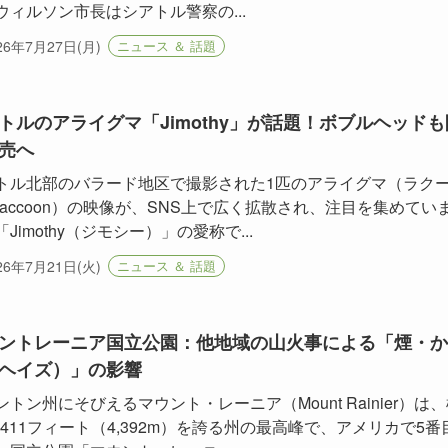
ウィルソン市長はシアトル警察の...
26年7月27日(月)
ニュース ＆ 話題
トルのアライグマ「Jimothy」が話題！ボブルヘッドも
売へ
トル北部のバラード地区で撮影された1匹のアライグマ（ラク
raccoon）の映像が、SNS上で広く拡散され、注目を集めてい
Jimothy（ジモシー）」の愛称で...
26年7月21日(火)
ニュース ＆ 話題
ントレーニア国立公園：他地域の山火事による「煙・か
ヘイズ）」の影響
ントン州にそびえるマウント・レーニア（Mount Rainier）は
4,411フィート（4,392m）を誇る州の最高峰で、アメリカで5番