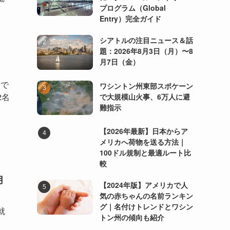
プログラム（Global
Entry）完全ガイド
シアトルの注目ニュース＆話
題：2026年8月3日（月）〜8
月7日（金）
日で
ワシントン州東部スポケーン
2名
で大規模山火事、6万人に避
難指示
【2026年最新】日本からア
メリカへ荷物を送る方法｜
100ドル規制と最適ルート比
較
月
【2024年版】アメリカで人
気の赤ちゃんの名前ランキン
グ｜名付けトレンドとワシン
就
トン州の傾向も紹介