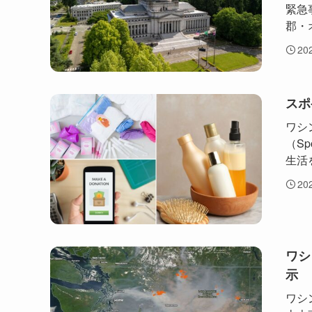
緊急
郡・
20
スポ
ワシ
（Sp
生活
20
ワシ
示
ワシ