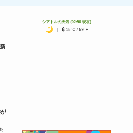
とめ
イド
シアトルの天気 (
02:50
現在)
|
15
°C /
59
°F
新
族が
邦