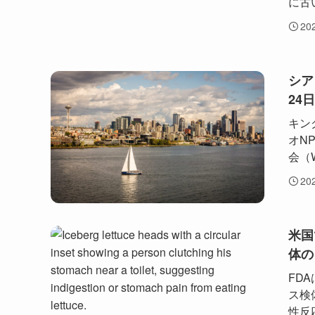
に古
20
シア
24
キン
オN
会（
20
米国
体の
FD
ス検
性反