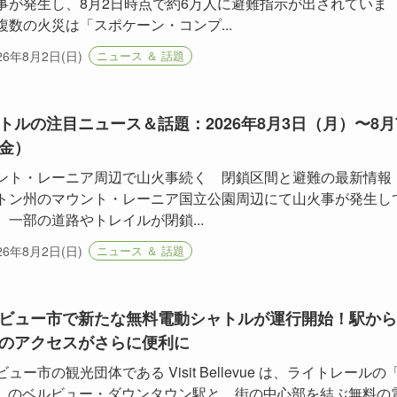
事が発生し、8月2日時点で約6万人に避難指示が出されていま
複数の火災は「スポケーン・コンプ...
26年8月2日(日)
ニュース ＆ 話題
トルの注目ニュース＆話題：2026年8月3日（月）〜8月
金）
ント・レーニア周辺で山火事続く 閉鎖区間と避難の最新情報 
トン州のマウント・レーニア国立公園周辺にて山火事が発生し
、一部の道路やトレイルが閉鎖...
26年8月2日(日)
ニュース ＆ 話題
ビュー市で新たな無料電動シャトルが運行開始！駅から
のアクセスがさらに便利に
ュー市の観光団体である Visit Bellevue は、ライトレールの
ne」のベルビュー・ダウンタウン駅と、街の中心部を結ぶ無料の