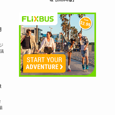
月
ジ
議
検
タ
陽