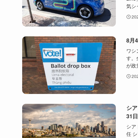
気シ
20
8月
ワシン
す。
が政
20
シア
31
シア
任 