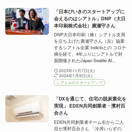
「日本びいきのスタートアップに
会えるのはシアトル」DNP（大日
本印刷株式会社）廣瀬守さん
DNP大日本印刷（株）シアトル支局
を立ち上げた廣瀬守さん（左）協業
するシアトル企業 Indicioとの コロナ
禍を経て、4年ぶりにシアトルで対
面開催されたJapan Seattle AI...
2023年11月7日(火)
2024年1月9日(火)
シアトルのスタートアップ
「DXを通じて、住宅の脱炭素化を
実現」 EDEN共同創業者・濱村百
合さん
EDEN共同創業者チーム右から二人
目が濱村百合さん 「冷房いらずの、