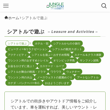
ホーム
シアトルで遊ぶ
シアトルで遊ぶ
– Leasure and Activities –
シアトルで遊ぶ
ホテル・宿
シアトルからの小旅行
ビューティー&リラクゼーション
シアトルの観光スポット
アクティビティ
シアトルを遊ぶ！おすすめ情報
スクール＆クラス体験
ワシントン州のおすすめトレイル
オリンピック半島
サンファン諸島
お金をかけずに遊ぶ！
カスケード・ループ
シアトルが舞台の映画・ドラマ
ワラワラ
ウェナチー
ワシントン州の火山
ノースウェストの庭園めぐり
アートなシアトル
カナダ・バンクーバーB.C.
おはようございます
シアトルでの街歩きやアウトドア情報をご紹介し
ています。車を運転すれば、美しいマウント・レ