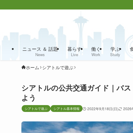
ニュース ＆ 話題
暮らす
働く
学ぶ
News
Live
Work
Study
ホーム
シアトルで遊ぶ
シアトルの公共交通ガイド｜バス
よう
シアトルで遊ぶ
シアトル基本情報
2022年9月18日(日)
2026