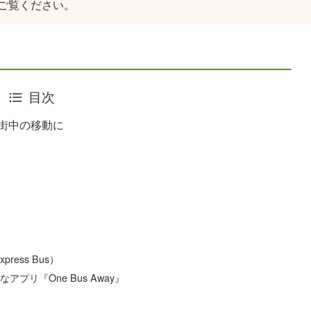
ご覧ください。
目次
街中の移動に
）
press Bus）
リ『One Bus Away』