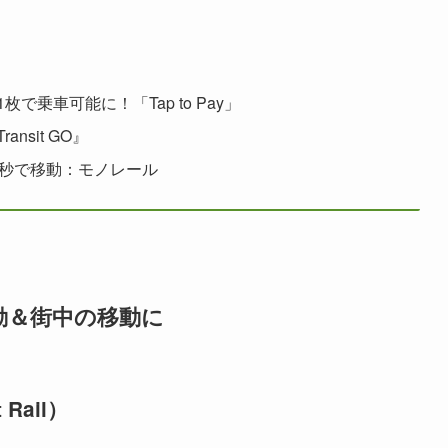
乗車可能に！「Tap to Pay」
sit GO』
0秒で移動：モノレール
動＆街中の移動に
Rail）