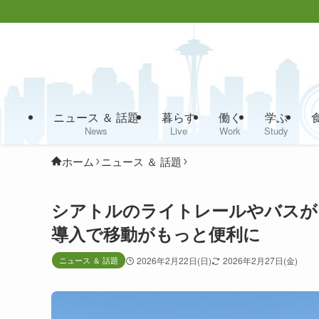
ニュース ＆ 話題
暮らす
働く
学ぶ
News
Live
Work
Study
ホーム
ニュース ＆ 話題
シアトルのライトレールやバスがクレ
導入で移動がもっと便利に
ニュース ＆ 話題
2026年2月22日(日)
2026年2月27日(金)