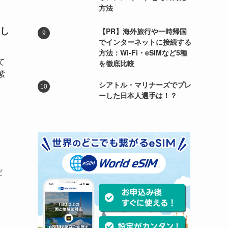
方法
し
【PR】海外旅行や一時帰国
でインターネットに接続する
方法：Wi-Fi・eSIMなど5種
て
を徹底比較
紫
シアトル・マリナーズでプレ
ーした日本人選手は！？
だ