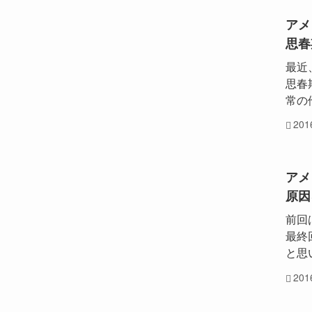
アメ
思春
最近
思春
常の
20
アメ
原因
前回
最終
と思
20