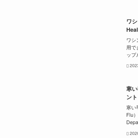
ワシ
He
ワシ
用でき
ップ
20
寒い
ント
寒い
Flu
Depa
20