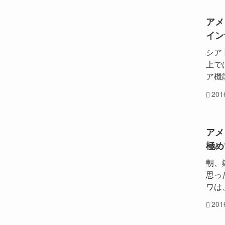
アメ
イン
シア
上で
ア機
20
アメ
極め
朝、
思っ
ワは
20