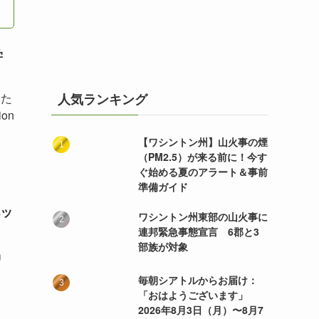
学
るた
人気ランキング
on
【ワシントン州】山火事の煙
（PM2.5）が来る前に！今す
ぐ始める夏のアラート＆事前
準備ガイド
ッ
ワシントン州東部の山火事に
連邦緊急事態宣言 6郡と3
部族が対象
」
毎朝シアトルからお届け：
「おはようございます」
2026年8月3日（月）〜8月7