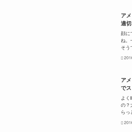
アメ
適切
顔に
ね。
そう
20
アメ
でス
よく
の？
らっ
20