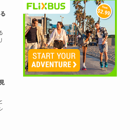
る
る
リ
見
と
シ