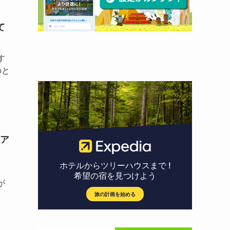
て
す
のと
ア
が