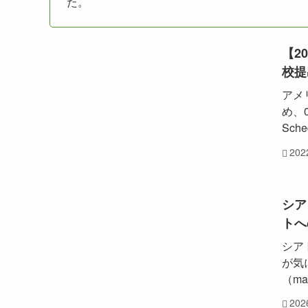
た。
【2
校提
アメ
め、
Sch
20
シア
トへ
シア
が気
（ma
20