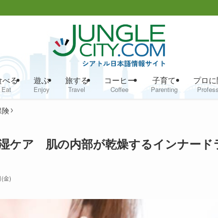
食べる
遊ぶ
旅する
コーヒー
子育て
プロに
Eat
Enjoy
Travel
Coffee
Parenting
Profess
保険
湿ケア 肌の内部が乾燥するインナード
(金)