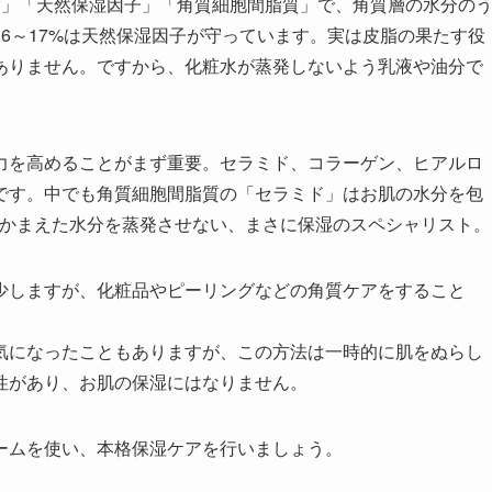
脂」「天然保湿因子」「角質細胞間脂質」で、角質層の水分の
16～17%は天然保湿因子が守っています。実は皮脂の果たす役
りありません。ですから、化粧水が蒸発しないよう乳液や油分で
。
力を高めることがまず重要。セラミド、コラーゲン、ヒアルロ
です。中でも角質細胞間脂質の「セラミド」はお肌の水分を包
つかまえた水分を蒸発させない、まさに保湿のスペシャリスト。
少しますが、化粧品やピーリングなどの角質ケアをすること
気になったこともありますが、この方法は一時的に肌をぬらし
性があり、お肌の保湿にはなりません。
ームを使い、本格保湿ケアを行いましょう。