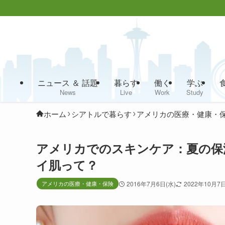
ニュース ＆ 話題
暮らす
働く
学ぶ
News
Live
Work
Study
ホーム
シアトルで暮らす
アメリカの医療・健康・
アメリカでのスキンケア：夏の保
イ肌って？
アメリカの医療・健康・保険
2016年7月6日(水)
2022年10月7日