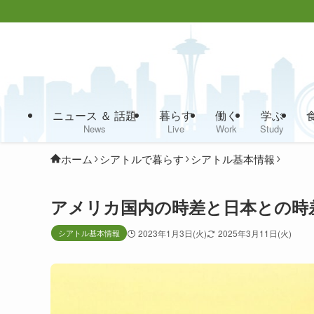
ニュース ＆ 話題
暮らす
働く
学ぶ
News
Live
Work
Study
ホーム
シアトルで暮らす
シアトル基本情報
アメリカ国内の時差と日本との時
シアトル基本情報
2023年1月3日(火)
2025年3月11日(火)