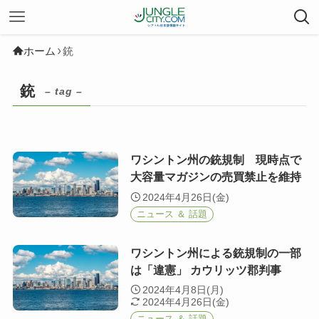
ホーム
銃
銃
– tag –
ワシントン州の銃規制 現時点で
大容量マガジンの売買禁止を維持
2024年4月26日(金)
ニュース ＆ 話題
ワシントン州による銃規制の一部
は「違憲」 カウリッツ郡判事
2024年4月8日(月)
2024年4月26日(金)
ニュース ＆ 話題