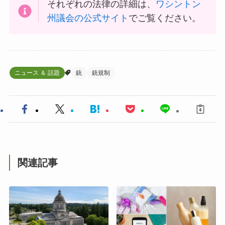
それぞれの法律の詳細は、
ワシントン
州議会の公式サイト
でご覧ください。
ニュース ＆ 話題
銃
銃規制
関連記事