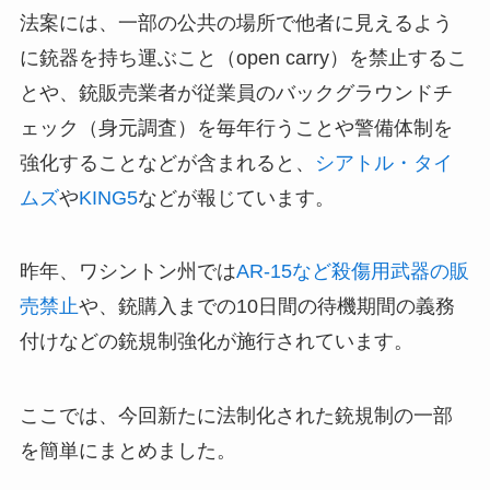
法案には、一部の公共の場所で他者に見えるよう
に銃器を持ち運ぶこと（open carry）を禁止するこ
とや、銃販売業者が従業員のバックグラウンドチ
ェック（身元調査）を毎年行うことや警備体制を
強化することなどが含まれると、
シアトル・タイ
ムズ
や
KING5
などが報じています。
昨年、ワシントン州では
AR-15など殺傷用武器の販
売禁止
や、銃購入までの10日間の待機期間の義務
付けなどの銃規制強化が施行されています。
ここでは、今回新たに法制化された銃規制の一部
を簡単にまとめました。