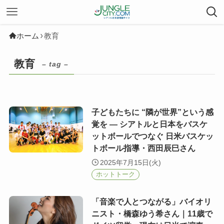
ホーム
教育
教育
– tag –
子どもたちに “隣が世界”という感
覚を ― シアトルと日本をバスケ
ットボールでつなぐ 日米バスケッ
トボール指導・西田辰巳さん
2025年7月15日(火)
ホットトーク
「音楽で人とつながる」バイオリ
ニスト・橋森ゆう希さん｜11歳で