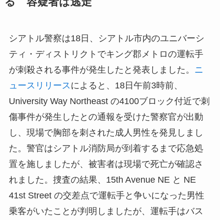
る 容疑者は逃走
シアトル警察は18日、シアトル市内のユニバーシ
ティ・ディストリクトでキング郡メトロの運転手
が刺殺される事件が発生したと発表しました。
ニ
ュースリリース
によると、18日午前3時前、
University Way Northeast の4100ブロック付近で刺
傷事件が発生したとの通報を受けた警察官が出動
し、現場で胸部を刺された成人男性を発見しまし
た。警官はシアトル消防局が到着するまで応急処
置を施しましたが、被害者は現場で死亡が確認さ
れました。捜査の結果、15th Avenue NE と NE
41st Street の交差点で運転手と争いになった男性
乗客がいたことが判明しましたが、運転手はバス