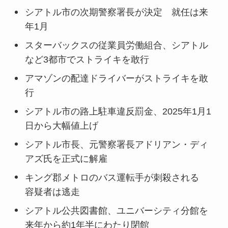
シアトル市の次期警察署長が決定 就任は来
年1月
スターバックスの従業員労働組合、シアトル
など3都市でストライキを敢行
アマゾンの配達ドライバーがストライキを敢
行
シアトル市の路上駐車違反罰金、2025年1月1
日から大幅値上げ
シアトル市長、元警察署長アドリアン・ディ
アズ氏を正式に解雇
キング郡メトロのバス運転手が刺殺される
容疑者は逃走
シアトル公共図書館、ユニバーシティ分館を
来年から約1年半にわたり閉館