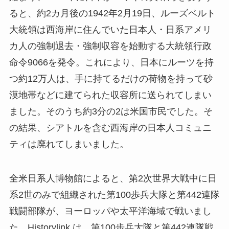
ると、約2カ月後の1942年2月19日、ルーズベルト
大統領は西海岸に住んでいた日本人・日系アメリ
カ人の強制退去・強制収容を始動する大統領行政
命令9066を発令。これにより、日本にルーツを持
つ約12万人は、手に持てるだけの荷物を持って砂
漠地帯などに建てられた収容所に送られてしまい
ました。そのうち約3分の2は米国市民でした。そ
の結果、シアトルを含む西海岸の日本人コミュニ
ティは廃れてしまいました。
全米日系人博物館によると、第2次世界大戦中に日
系2世のみで組織された第100歩兵大隊と第442連隊
戦闘部隊が、ヨーロッパや太平洋海域で戦いまし
た。Historylink は、第100歩兵大隊と第442連隊戦