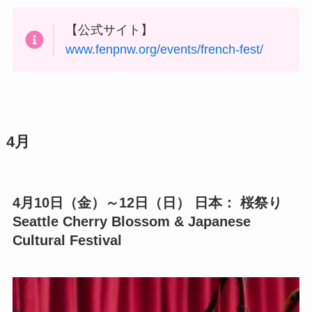
【公式サイト】
www.fenpnw.org/events/french-fest/
4月
4月10日（金）～12日（日）
日本： 桜祭り
Seattle Cherry Blossom & Japanese
Cultural Festival