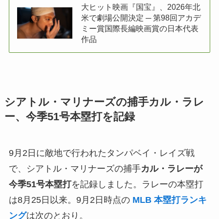
大ヒット映画『国宝』、2026年北
米で劇場公開決定 ─ 第98回アカデ
ミー賞国際長編映画賞の日本代表
作品
シアトル・マリナーズの捕手カル・ラレ
ー、今季51号本塁打を記録
9月2日に敵地で行われたタンパベイ・レイズ戦
で、シアトル・マリナーズの捕手
カル・ラレーが
今季51号本塁打
を記録しました。ラレーの本塁打
は8月25日以来。9月2日時点の
MLB 本塁打ランキ
ング
は次のとおり。