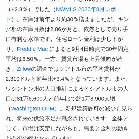
（+2.3％）でした（
NWMLS 2025年8月レポー
ト
）。在庫は前年より約30％増えましたが、キン
グ郡の在庫月数は2.86か月と、依然として売り手
に有利な水準です。住宅ローン金利は少し下が
り、
Freddie Mac
によると9月4日時点で30年固定
平均は6.50％。一方、賃貸市場も上昇傾向が続
き、
Zillow
の調査ではシアトル市の平均賃料が
2,310ドルと前年比+3.4％となっています。また、
ワシントン州の人口推計によるとシアトル市の人
口は81万6,600人と前年比で約1万8,900人増
（
Washington OFM
）。新規建築許可の減少も見ら
れ、将来の供給不足が懸念されています。全体と
して、市場は安定しながらも、需要と金利の動き
が今後の鍵となっています。