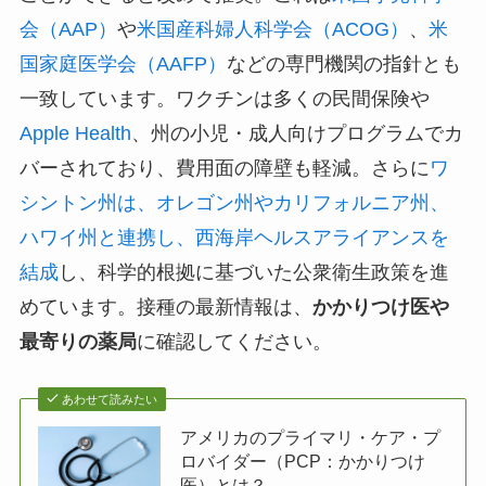
会（AAP）
や
米国産科婦人科学会（ACOG）
、
米
国家庭医学会（AAFP）
などの専門機関の指針とも
一致しています。ワクチンは多くの民間保険や
Apple Health
、州の小児・成人向けプログラムでカ
バーされており、費用面の障壁も軽減。さらに
ワ
シントン州は、オレゴン州やカリフォルニア州、
ハワイ州と連携し、西海岸ヘルスアライアンスを
結成
し、科学的根拠に基づいた公衆衛生政策を進
めています。接種の最新情報は、
かかりつけ医や
最寄りの薬局
に確認してください。
あわせて読みたい
アメリカのプライマリ・ケア・プ
ロバイダー（PCP：かかりつけ
医）とは？