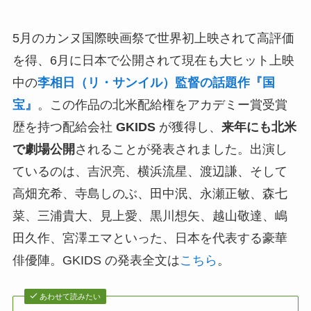
5月のカンヌ国際映画祭で世界初上映されて高評価
を得、6月に日本で公開されて現在も大ヒット上映
中の
李相日（リ・サンイル）監督の話題作『国
宝』
。この作品の北米配給権をアカデミー賞受賞
歴を持つ配給会社
GKIDS
が獲得し、
来年にも北米
で劇場公開
されることが発表されました。出演し
ているのは、吉沢亮、横浜流星、渡辺謙、そして
高畑充希、寺島しのぶ、田中泯、永瀬正敏、森七
菜、三浦貴大、見上愛、黒川想矢、越山敬達、嶋
田久作、宮澤エマといった、日本を代表する豪華
俳優陣。GKIDS の発表全文は
こちら
。
あわせて読みたい