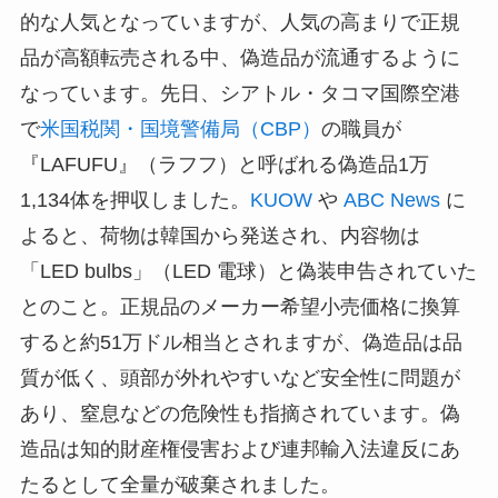
的な人気となっていますが、人気の高まりで正規
品が高額転売される中、偽造品が流通するように
なっています。先日、シアトル・タコマ国際空港
で
米国税関・国境警備局（CBP）
の職員が
『LAFUFU』（ラフフ）と呼ばれる偽造品1万
1,134体を押収しました。
KUOW
や
ABC News
に
よると、荷物は韓国から発送され、内容物は
「LED bulbs」（LED 電球）と偽装申告されていた
とのこと。正規品のメーカー希望小売価格に換算
すると約51万ドル相当とされますが、偽造品は品
質が低く、頭部が外れやすいなど安全性に問題が
あり、窒息などの危険性も指摘されています。偽
造品は知的財産権侵害および連邦輸入法違反にあ
たるとして全量が破棄されました。