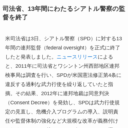
司法省、13年間にわたるシアトル警察の監
督を終了
米司法省は3日、シアトル警察（SPD）に対する13
年間の連邦監督（federal oversight）を正式に終了
したと発表しました。
ニュースリリース
による
と、2011年に司法省とワシントン州西部地区連邦
検事局は調査を行い、SPDが米国憲法修正第4条に
違反する過剰な武力行使を繰り返していたと指
摘。その結果、2012年に連邦地裁は同意判決
（Consent Decree）を発効し、SPDは武力行使規
定の見直し、危機介入プログラムの導入、説明責
任や監督体制の強化など大規模な改革が義務付け