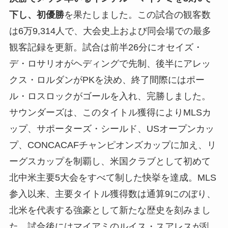
下し、初優勝
を果たしました。この試合の観客数
は6万9,314人で、大会史上および同会場での最多
観客記録を更新。試合は前半26分にオセイズ・
デ・ロサリオがヘディングで先制、後半にアレッ
クス・ロルダンがPKを決め、終了間際にはポー
ル・ロスロックがゴールを入れ、完勝しました。
サウンダーズは、このタイトル獲得によりMLSカ
ップ、サポーターズ・シールド、USオープンカッ
プ、CONCACAFチャンピオンズカップに加え、リ
ーグスカップを制覇し、米国クラブとして初めて
北中米主要5大会をすべて制した快挙を達成。MLS
参入以来、主要タイトル獲得数は通算9にのぼり、
北米を代表する強豪として新たな歴史を刻みまし
た。試合後にはマイアミのルイス・スアレスが乱