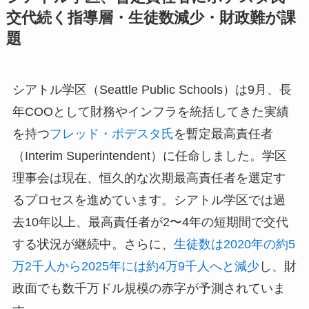
交代続く指導層・生徒数減少・財政難が課
題
シアトル学区（Seattle Public Schools）は9月、長
年COOとして財務やインフラを統括してきた実績
を持つ
フレッド・ポデスタ氏
を暫定最高責任者
（Interim Superintendent）に任命しました。学区
理事会は現在、恒久的な次期最高責任者を選定す
るプロセスを進めています。シアトル学区では過
去10年以上、最高責任者が2〜4年の短期間で交代
する状況が継続中。さらに、
生徒数は2020年の約5
万2千人から2025年には約4万9千人へと減少
し、財
政面でも数千万ドル規模の赤字が予測されていま