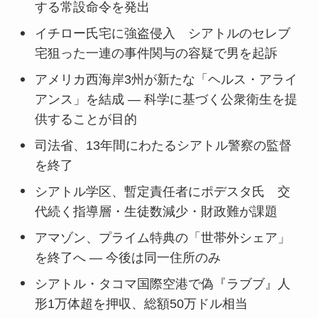
する常設命令を発出
イチロー氏宅に強盗侵入 シアトルのセレブ
宅狙った一連の事件関与の容疑で男を起訴
アメリカ西海岸3州が新たな「ヘルス・アライ
アンス」を結成 ― 科学に基づく公衆衛生を提
供することが目的
司法省、13年間にわたるシアトル警察の監督
を終了
シアトル学区、暫定責任者にポデスタ氏 交
代続く指導層・生徒数減少・財政難が課題
アマゾン、プライム特典の「世帯外シェア」
を終了へ ― 今後は同一住所のみ
シアトル・タコマ国際空港で偽『ラブブ』人
形1万体超を押収、総額50万ドル相当