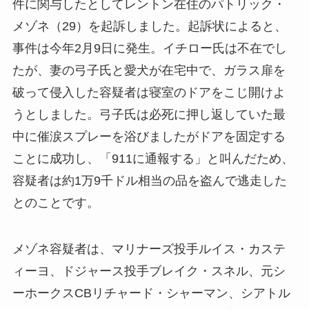
件に関与したとしてレントン在住のパトリック・
メゾネ（29）を起訴しました。起訴状によると、
事件は今年2月9日に発生。イチロー氏は不在でし
たが、妻の弓子氏と愛犬が在宅中で、ガラス扉を
破って侵入した容疑者は寝室のドアをこじ開けよ
うとしました。弓子氏は必死に押し返していた最
中に催涙スプレーを浴びましたがドアを固定する
ことに成功し、「911に通報する」と叫んだため、
容疑者は約1万9千ドル相当の品を盗んで逃走した
とのことです。
メゾネ容疑者は、マリナーズ投手ルイス・カステ
ィーヨ、ドジャース投手ブレイク・スネル、元シ
ーホークスCBリチャード・シャーマン、シアトル