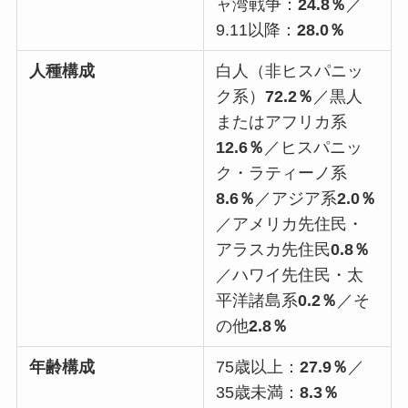
ャ湾戦争：
24.8％
／
9.11以降：
28.0％
人種構成
白人（非ヒスパニッ
ク系）
72.2％
／黒人
またはアフリカ系
12.6％
／ヒスパニッ
ク・ラティーノ系
8.6％
／アジア系
2.0％
／アメリカ先住民・
アラスカ先住民
0.8％
／ハワイ先住民・太
平洋諸島系
0.2％
／そ
の他
2.8％
年齢構成
75歳以上：
27.9％
／
35歳未満：
8.3％