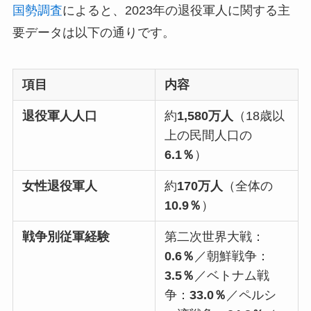
国勢調査
によると、2023年の退役軍人に関する主
要データは以下の通りです。
項目
内容
退役軍人人口
約
1,580万人
（18歳以
上の民間人口の
6.1％
）
女性退役軍人
約
170万人
（全体の
10.9％
）
戦争別従軍経験
第二次世界大戦：
0.6％
／朝鮮戦争：
3.5％
／ベトナム戦
争：
33.0％
／ペルシ