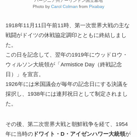
バージニア州アーリントン国立墓地
Photo by
Carol Colman
from
Pixabay
1918年11月11日午前11時、第一次世界大戦の主な
戦闘がドイツの休戦協定調印とともに終結しまし
た。
この日を記念して、翌年の1919年にウッドロウ・
ウィルソン大統領が「Armistice Day（終戦記念
日）」を宣言。
1926年には米国議会が毎年の記念日にする決議を
採択し、1938年には連邦祝日として制定されまし
た。
その後、第二次世界大戦と朝鮮戦争を経て、1954
年に当時の
ドワイト・D・アイゼンハワー大統領
が