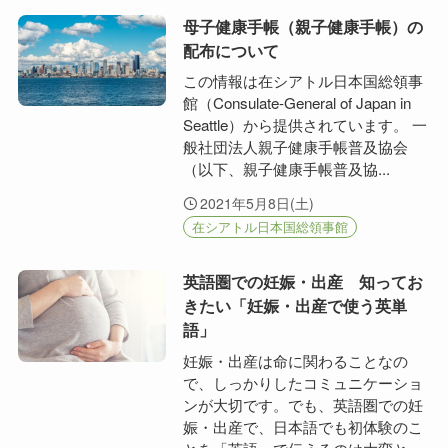
母子健康手帳（親子健康手帳）の
配布について
この情報は在シアトル日本国総領事
館（Consulate-General of Japan in
Seattle）から提供されています。 一
般社団法人親子健康手帳普及協会
（以下、親子健康手帳普及協...
2021年5月8日(土)
在シアトル日本国総領事館
英語圏での妊娠・出産 知ってお
きたい「妊娠・出産で使う英単
語」
妊娠・出産は命に関わることなの
で、しっかりしたコミュニケーショ
ンが大切です。でも、英語圏での妊
娠・出産で、日本語でも初体験のこ