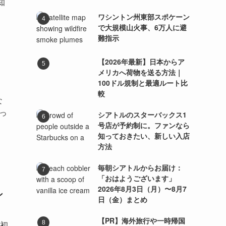
知
ワシントン州東部スポケーン
で大規模山火事、6万人に避
難指示
【2026年最新】日本からア
メリカへ荷物を送る方法｜
100ドル規制と最適ルート比
較
な
っ
シアトルのスターバックス1
号店が予約制に。ファンなら
知っておきたい、新しい入店
方法
毎朝シアトルからお届け：
「おはようございます」
2026年8月3日（月）〜8月7
ン
日（金）まとめ
【PR】海外旅行や一時帰国
当初