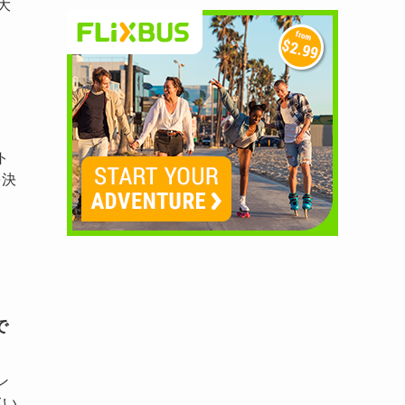
大
ト
を決
で
ン
てい