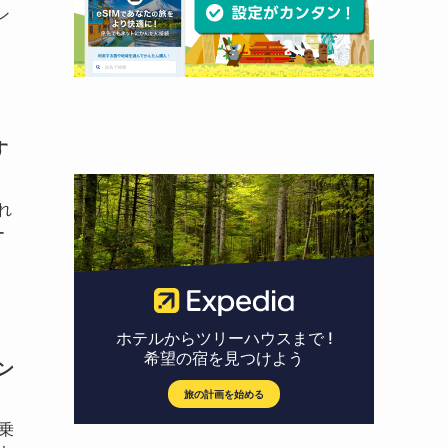
ン
す
れ
ー
ン
乗