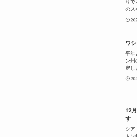
りで
のス
20
ワシ
平年
ン州
定し
20
12
す
シア
トン