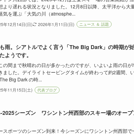
想より遅れる状況となりました。12月8日以降、太平洋から大
気を運ぶ「大気の川（atmosphe...
25年12月14日(日)
2026年1月11日(日)
ニュース ＆ 話題
も雨。シアトルでよく言う「The Big Dark」の時期が
たようです。
この間まで秋晴れの日が多かったのですが、いよいよ雨の日が
きました。デイライトセービングタイムが終わって約2週間、
he Big Dark の時...
25年11月15日(土)
代表ブログ
24-2025シーズン ワシントン州西部のスキー場のオープ
ースポーツのシーズン到来！今シーズンにワシントン州西部で