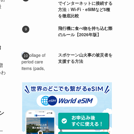
でインターネットに接続する
量
方法：Wi-Fi・eSIMなど5種
を徹底比較
飛行機に食べ物を持ち込む際
のルール【2026年版】
始
スポケーン山火事の被災者を
支援する方法
増
いわ
ン
一