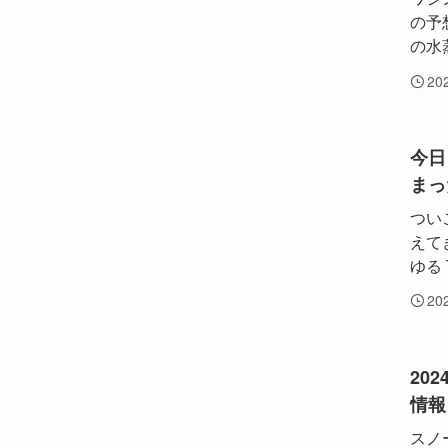
の予
の水蒸
20
今日
まっ
つい
えて
ゆる T
20
20
情報
スノ