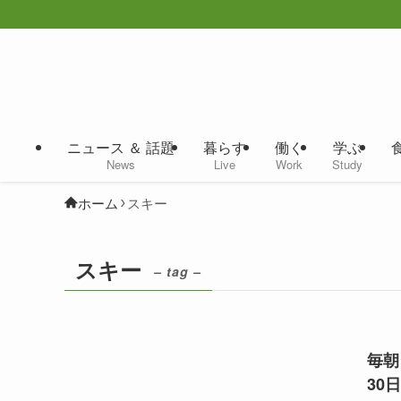
ニュース ＆ 話題
暮らす
働く
学ぶ
News
Live
Work
Study
ホーム
スキー
スキー
– tag –
毎朝
30