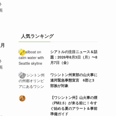
ト
画
人気ランキング
3月
シアトルの注目ニュース＆話
題：2026年8月3日（月）〜8
ト
月7日（金）
画
ワシントン州東部の山火事に
連邦緊急事態宣言 6郡と3
部族が対象
【ワシントン州】山火事の煙
（PM2.5）が来る前に！今す
ぐ始める夏のアラート＆事前
。
準備ガイド