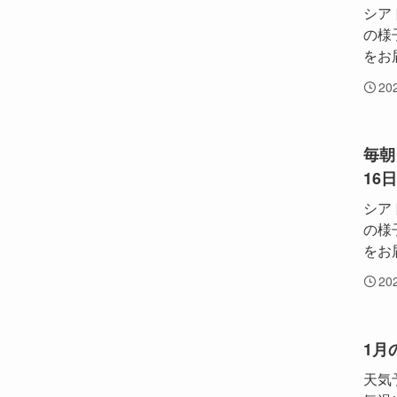
シア
の様
をお
20
毎朝
16
シア
の様
をお
20
1月の
天気