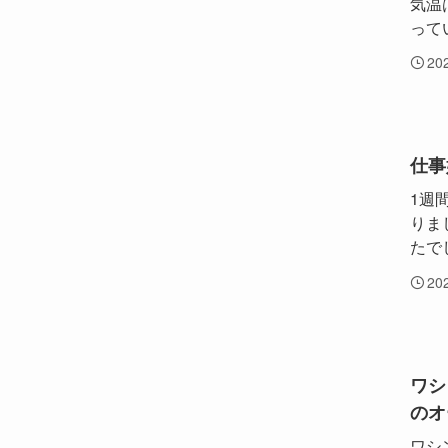
気温
って
20
仕事
1週
りま
たで
20
ワシ
のオ
ワシ