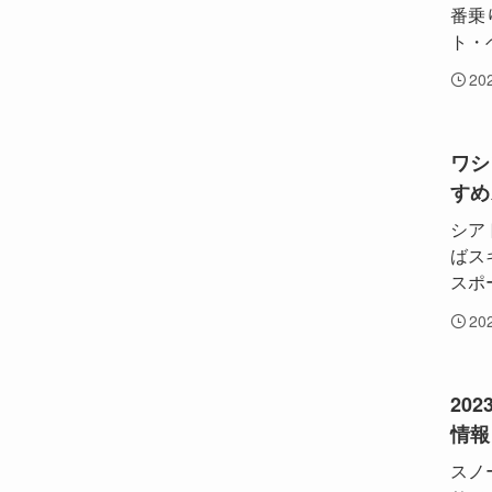
番乗
ト・
20
ワシ
すめ
シア
ばス
スポ
20
20
情報
スノ