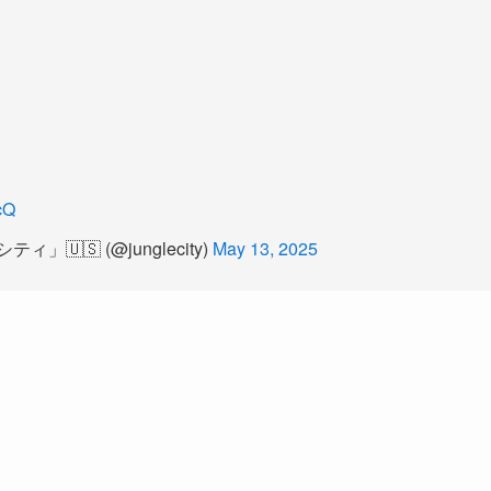
cQ
🇸 (@junglecity)
May 13, 2025