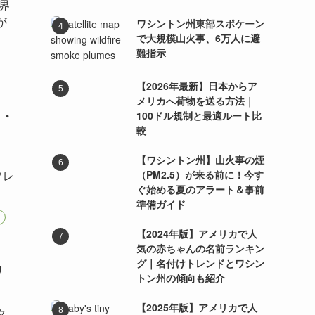
界
が
ワシントン州東部スポケーン
で大規模山火事、6万人に避
難指示
【2026年最新】日本からア
メリカへ荷物を送る方法｜
ゥ・
100ドル規制と最適ルート比
較
【ワシントン州】山火事の煙
（PM2.5）が来る前に！今す
ソレ
ぐ始める夏のアラート＆事前
準備ガイド
【2024年版】アメリカで人
気の赤ちゃんの名前ランキン
グ｜名付けトレンドとワシン
ワ
トン州の傾向も紹介
【2025年版】アメリカで人
タ