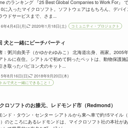
une のランキング 『25 Best Global Companies to Work For』 
10に入ったマイクロソフト。ソフトウェアはもちろん、デバイ
ラウドサービスまで、さま...
16年4月4日(月)
2020年1月18日(土)
コミュニティ・プロジェクト
回 犬と一緒にビーチパーティ
者：粥川由美子（かゆかわゆみこ） 北海道出身、画家。2005
アトルに在住。シアトルで初めて飼ったペットは、動物保護施
引き取ったパピヨン犬のキット...
15年8月16日(日)
2018年9月20日(木)
トルで犬と一緒にできること！
クロソフトのお膝元、レドモンド市（Redmond）
モンド・タウン・センター シアトルから東へ車で約15マイル
km）のところにあるレドモンドは、マイクロソフト社の本社が