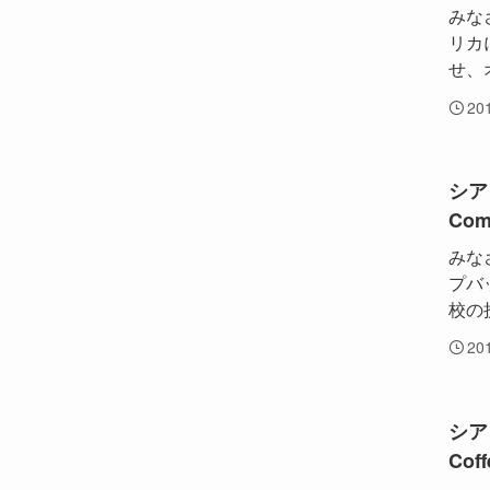
みな
リカ
せ、
20
シア
Com
みな
プバ
校の
20
シア
Cof