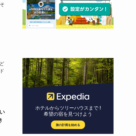
。そ
ど
ド
聞い
き