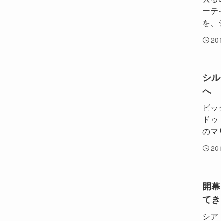
ーテ
を、
20
シル
へ
ビッ
ドゥ
のマ
20
開幕
てき
シア