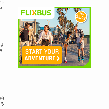
でト
ス
年よ
設
（約
ある