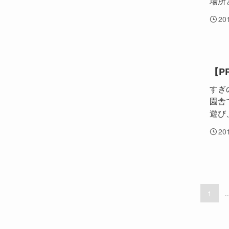
場所
20
【P
すぎ
園舎
遊び
20
1
..