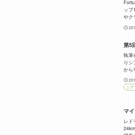
Fort
ップ
やク
20
第5
執筆
りシ
から
20
シア
マイ
レド
24