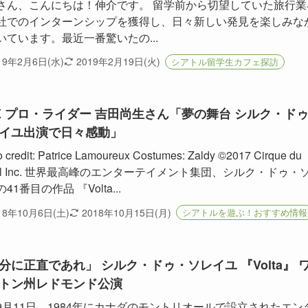
さん、こんにちは！伸介です。 留学前から切望していた旅行業
社でのインターンシップを獲得し、日々新しい発見を楽しみな
いています。最近一番驚いたの...
19年2月6日(水)
2019年2月19日(火)
シアトル留学生カフェ探訪
X プロ・ライダー 吉田尚生さん「夢の舞台 シルク・ド
イユ出演で日々感動」
 credit: Patrice Lamoureux Costumes: Zaldy ©2017 Cirque du
leil Inc. 世界最高峰のエンターテイメント集団、シルク・ドゥ・
41番目の作品 『Volta...
18年10月6日(土)
2018年10月15日(月)
シアトルを遊ぶ！おすすめ情報
分に正直であれ」 シルク・ドゥ・ソレイユ 『Volta』 
トン州レドモンド公演
9月11日、1984年にカナダのモントリオールで設立されたエン