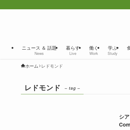
ニュース ＆ 話題
暮らす
働く
学ぶ
News
Live
Work
Study
ホーム
レドモンド
レドモンド
– tag –
シアト
Com