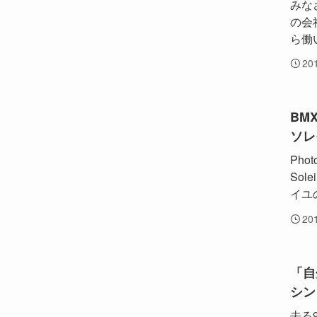
みな
の会
ら働
20
BM
ソレ
Photo
So
イユの
20
「自
シン
去る