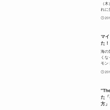
（木
れに
20
マイ
た！
海の
くな
モン
20
"T
た「
方」