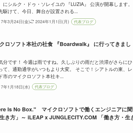
）にシルク・ドゥ・ソレイユの 『LUZIA』 公演が開幕します
先駆けて、今日、舞台が設置される...
17年3月24日(金)
2024年1月1日(月)
代表ブログ
クロソフト本社の社食 『Boardwalk』 に行ってきまし
気分です！ 今週は雨ですね。久しぶりの雨だと渋滞がさらにひ
って、通勤通学がいつもより大変。 そこで！シアトルの東、レ
ド市のマイクロソフト本社キ...
17年1月18日(水)
代表ブログ
here Is No Box." マイクロソフトで働くエンジニアに
生き方」～ iLEAP x JUNGLECITY.COM 「働き方・生