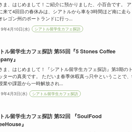
さま、はじめまして！ご紹介に預かりました、小百合です。 ア
に来て4回目の春休みは、シアトルから車を3時間ほど南に走ら
オレゴン州のポートランドに行っ...
19年4月10日(水)
シアトル留学生カフェ探訪
トル留学生カフェ探訪 第55回『5 Stones Coffee
pany』
さま、はじめまして！『シアトル留学生カフェ探訪』第3期の
ッターの真美です。 ただいま春季休暇真っ只中ということで、
授業や課題から一時解放され...
19年4月3日(水)
シアトル留学生カフェ探訪
トル留学生カフェ探訪 第52回 『SoulFood
feeHouse』