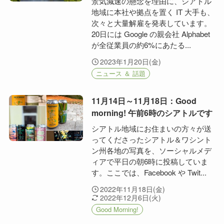
景気減速の懸念を理由に、シアトル
地域に本社や拠点を置く IT 大手も、
次々と大量解雇を発表しています。
20日には Google の親会社 Alphabet
が全従業員の約6%にあたる...
2023年1月20日(金)
ニュース ＆ 話題
11月14日～11月18日：Good
morning! 午前6時のシアトルです
シアトル地域にお住まいの方々が送
ってくださったシアトル＆ワシント
ン州各地の写真を、ソーシャルメデ
ィアで平日の朝6時に投稿していま
す。ここでは、Facebook や Twit...
2022年11月18日(金)
2022年12月6日(火)
Good Morning!