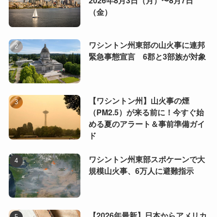
2026年8月3日（月）〜8月7日
（金）
ワシントン州東部の山火事に連邦
緊急事態宣言 6郡と3部族が対象
【ワシントン州】山火事の煙
（PM2.5）が来る前に！今すぐ始
める夏のアラート＆事前準備ガイ
ド
ワシントン州東部スポケーンで大
規模山火事、6万人に避難指示
【2026年最新】日本からアメリカ