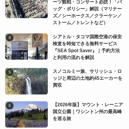
ーツ観戦・コンサート必読！「バ
ッグ・ポリシー」解説（マリナー
ズ／シーホークス／クラーケン／
ストーム／トレントなど）
シアトル・タコマ国際空港の保安
検査を時短できる無料サービス
『SEA Spot Saver』｜予約方法
と利用の流れを解説
スノコルミー族、サリッシュ・ロ
ッジと周辺の土地約45エーカーを
買収
【2026年版】マウント・レーニア
国立公園｜ワシントン州の最高峰
を巡る旅