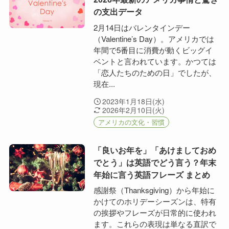
の支出データ
2月14日はバレンタインデー
（Valentine’s Day）。アメリカでは
年間で5番目に消費が動くビッグイ
ベントと言われています。かつては
「恋人たちのための日」でしたが、
現在...
2023年1月18日(水)
2026年2月10日(火)
アメリカの文化・習慣
「良いお年を」「あけましておめ
でとう」は英語でどう言う？年末
年始に言う英語フレーズ まとめ
感謝祭（Thanksgiving）から年始に
かけてのホリデーシーズンは、特有
の挨拶やフレーズが日常的に使われ
ます。これらの表現は単なる直訳で