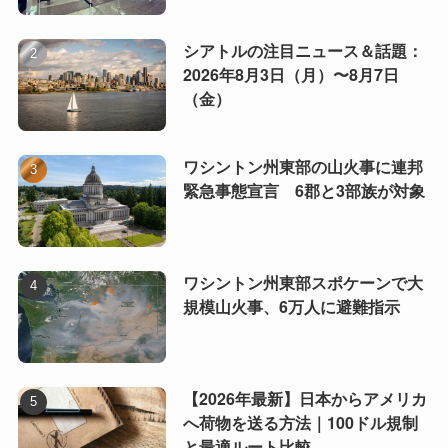
シアトルの注目ニュース＆話題：
2026年8月3日（月）〜8月7日
（金）
ワシントン州東部の山火事に連邦
緊急事態宣言 6郡と3部族が対象
ワシントン州東部スポケーンで大
規模山火事、6万人に避難指示
【2026年最新】日本からアメリカ
へ荷物を送る方法｜100ドル規制
と最適ルート比較