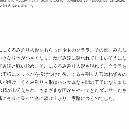
returns to McCaw Hall at Seattle Center November 29 – December 28, 2024.
o (c) Angela Sterling.
んにくるみ割り人形をもらった少女のクララ。その夜、みんな
いきなり体が小さくなり、ねずみ達に襲われてしまいそうにな
ずみ達と戦い始め、そこにくるみ割り人形も現れて、クララを
の王様にスリッパを投げつけた後、くるみ割り人形はねずみの
法が解け、くるみ割り人形はハンサムな人間の王子になりまし
の精が出迎えられ、さまざまな国からやってきたダンサーたち
緒にそりに乗って空に駆け上がり、家路につくのでした。