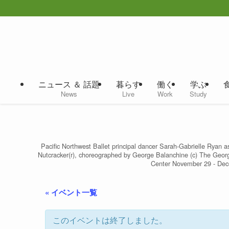
ニュース ＆ 話題
暮らす
働く
学ぶ
News
Live
Work
Study
Pacific Northwest Ballet principal dancer Sarah-Gabrielle Rya
Nutcracker(r), choreographed by George Balanchine (c) The Georg
Center November 29 - Dece
« イベント一覧
このイベントは終了しました。