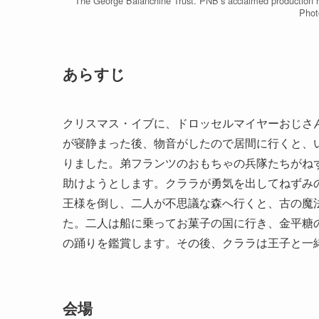
The George Balanchine Trust. PNB’s acclaimed production 
Phot
あらすじ
クリスマス・イブに、ドロッセルマイヤーおじさ
が寝静まった後、物音がしたので居間に行くと、
りました。弟フランツのおもちゃの兵隊たちがね
助けようとします。クララが勇気を出してねずみ
王様を倒し、二人が不思議な森へ行くと、古の魔
た。二人は船に乗ってお菓子の国に行き、金平糖
の踊りを鑑賞します。その後、クララは王子と一
会場