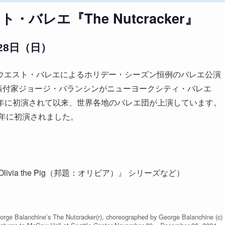
レエ『The Nutcracker』
月28日（日）
ウエスト・バレエによるホリデー・シーズン恒例のバレエ公演
。著名な振付家ジョージ・バランシンがニューヨークシティ・バレエ
54年に初演されて以来、世界各地のバレエ団が上演しています。
5年に初演されました。
ia the Pig（邦題：オリビア）』 シリーズなど）
orge Balanchine’s The Nutcracker(r), choreographed by George Balanchine (c)