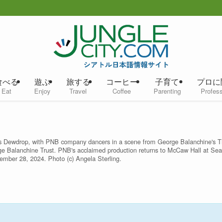
食べる
遊ぶ
旅する
コーヒー
子育て
プロに
Eat
Enjoy
Travel
Coffee
Parenting
Profess
n as Dewdrop, with PNB company dancers in a scene from George Balanchine's 
e Balanchine Trust. PNB's acclaimed production returns to McCaw Hall at Sea
mber 28, 2024. Photo (c) Angela Sterling.