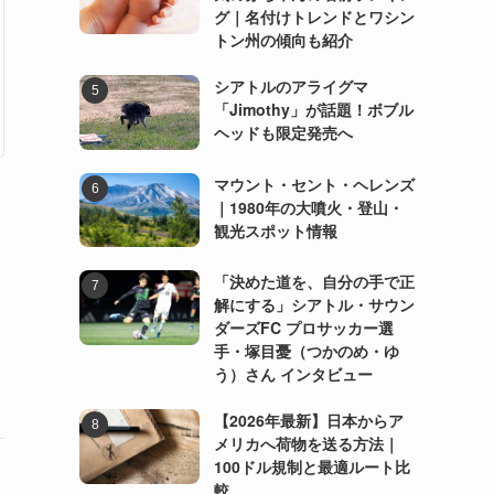
グ｜名付けトレンドとワシン
トン州の傾向も紹介
シアトルのアライグマ
「Jimothy」が話題！ボブル
ヘッドも限定発売へ
マウント・セント・ヘレンズ
｜1980年の大噴火・登山・
観光スポット情報
「決めた道を、自分の手で正
解にする」シアトル・サウン
ダーズFC プロサッカー選
手・塚目憂（つかのめ・ゆ
う）さん インタビュー
【2026年最新】日本からア
メリカへ荷物を送る方法｜
100ドル規制と最適ルート比
較