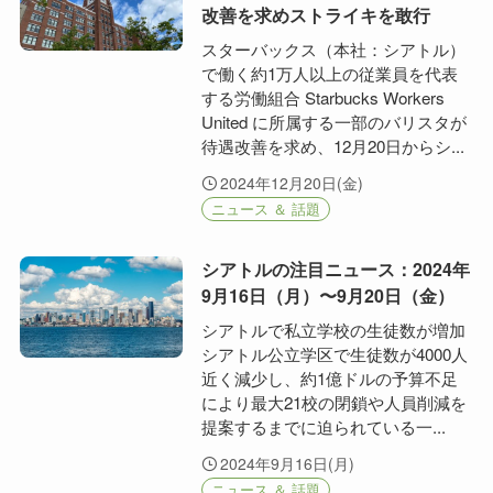
改善を求めストライキを敢行
スターバックス（本社：シアトル）
で働く約1万人以上の従業員を代表
する労働組合 Starbucks Workers
United に所属する一部のバリスタが
待遇改善を求め、12月20日からシ...
2024年12月20日(金)
ニュース ＆ 話題
シアトルの注目ニュース：2024年
9月16日（月）〜9月20日（金）
シアトルで私立学校の生徒数が増加
シアトル公立学区で生徒数が4000人
近く減少し、約1億ドルの予算不足
により最大21校の閉鎖や人員削減を
提案するまでに迫られている一...
2024年9月16日(月)
ニュース ＆ 話題