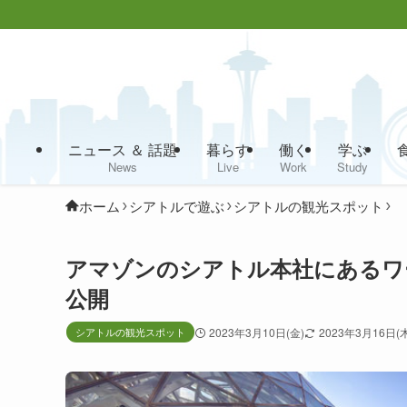
ニュース ＆ 話題
暮らす
働く
学ぶ
News
Live
Work
Study
ホーム
シアトルで遊ぶ
シアトルの観光スポット
アマゾンのシアトル本社にあるワーク
公開
シアトルの観光スポット
2023年3月10日(金)
2023年3月16日(木