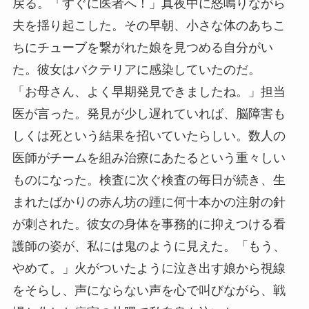
戻る。「すぐに医者へ！」真夜中に怒鳴りながら
夫を揺り起こした。その早朝、小さな体のあちこ
ちにチューブを繋がれた娘を見つめる自分がい
た。彼女はバクテリアに感染していたのだ。
「お母さん、よく早期発見できましたね。」担当
医が言った。発見が少し遅れていれば、脳障害も
しくは死という結果を招いていたらしい。数人の
医師がチームを組み治療にあたるという重々しい
ものになった。検査に次ぐ検査の毎日が続き、生
まれたばかりの赤ん坊の踵に何十本かの注射の針
が刺された。彼女の身体を事務的に抑えつける看
護師の姿が、私には鬼のように見えた。「もう、
やめて。」火がついたように泣き出す娘から視線
をそらし、声にならない声を心で叫びながら、戦