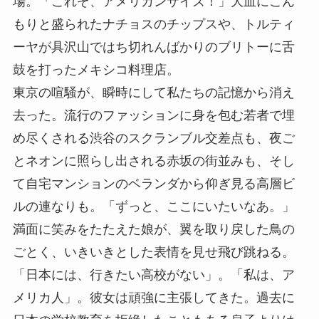
場。「これぞ、アメリカンサイズ！」大皿にこん
もりと盛られたナチョスのチップスや、トルティ
ーヤが具沢山ではち切れんばかりのブリトーに舌
鼓を打ったメキシコ料理店。
東京の喧騒が、瞬時にして私たちの記憶から消え
去った。流行のファッションに身を包む若者で埋
め尽くされる渋谷のスクランブル交差点も、夜ご
とネオンに照らし出される赤坂の街並みも、そし
て自宅マンションのベランダから仰ぎ見る高層ビ
ルの連なりも。「ずっと、ここにいたいなあ。」
満面に笑みをたたえた娘が、翼を取り戻した鳥の
ごとく、いきいきとした表情を見せ飛び跳ねる。
「日本には、行きたい高校がない」。「私は、ア
メリカ人」。彼女は頑強に主張してきた。過去に