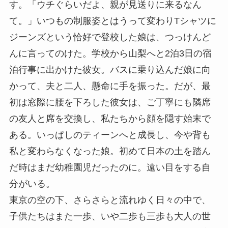
す。「ウチぐらいだよ、親が見送りに来るなん
て。」いつもの制服姿とはうって変わりTシャツに
ジーンズという恰好で登校した娘は、つっけんど
んに言ってのけた。学校から山梨へと2泊3日の宿
泊行事に出かけた彼女。バスに乗り込んだ娘に向
かって、夫と二人、懸命に手を振った。だが、最
初は窓際に腰を下ろした彼女は、ご丁寧にも隣席
の友人と席を交換し、私たちから顔を隠す始末で
ある。いっぱしのティーンへと成長し、今や背も
私と変わらなくなった娘。初めて日本の土を踏ん
だ時はまだ幼稚園児だったのに。遠い目をする自
分がいる。
東京の空の下、さらさらと流れゆく日々の中で、
子供たちはまた一歩、いや二歩も三歩も大人の世