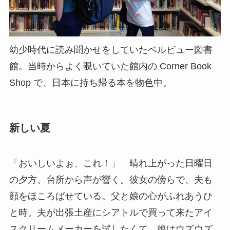
幼少時代に読み聞かせをしていたベルビュー図書
館。当時からよく覗いていた館内の Corner Book
Shop で、日本に持ち帰る本を物色中。
新しい夏
「おいしいよぉ、これ！」 晴れ上がった日曜日
の夕方、台所から声が響く。彼女の傍らで、夫も
顔をほころばせている。父と娘の心がふれあうひ
と時。夫が出張土産にシアトルで買って来たアイ
スクリームメーカーを試したくて、娘はウズウズ