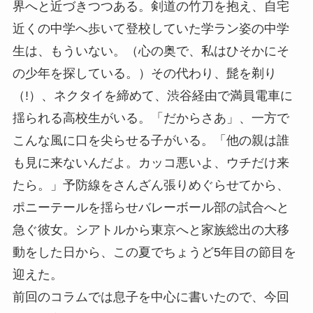
界へと近づきつつある。剣道の竹刀を抱え、自宅
近くの中学へ歩いて登校していた学ラン姿の中学
生は、もういない。（心の奥で、私はひそかにそ
の少年を探している。）その代わり、髭を剃り
（!）、ネクタイを締めて、渋谷経由で満員電車に
揺られる高校生がいる。「だからさあ」、一方で
こんな風に口を尖らせる子がいる。「他の親は誰
も見に来ないんだよ。カッコ悪いよ、ウチだけ来
たら。」予防線をさんざん張りめぐらせてから、
ポニーテールを揺らせバレーボール部の試合へと
急ぐ彼女。シアトルから東京へと家族総出の大移
動をした日から、この夏でちょうど5年目の節目を
迎えた。
前回のコラムでは息子を中心に書いたので、今回