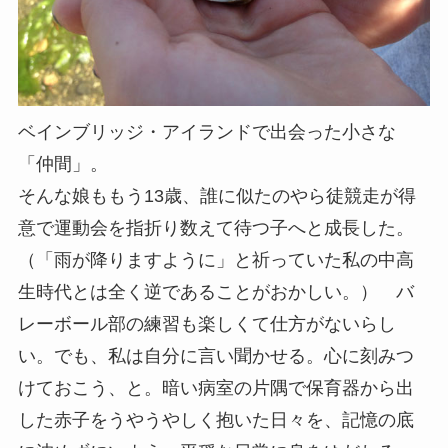
ベインブリッジ・アイランドで出会った小さな
「仲間」。
そんな娘ももう13歳、誰に似たのやら徒競走が得
意で運動会を指折り数えて待つ子へと成長した。
（「雨が降りますように」と祈っていた私の中高
生時代とは全く逆であることがおかしい。） バ
レーボール部の練習も楽しくて仕方がないらし
い。でも、私は自分に言い聞かせる。心に刻みつ
けておこう、と。暗い病室の片隅で保育器から出
した赤子をうやうやしく抱いた日々を、記憶の底