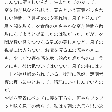
こんなに清々しいんだ、生まれたての夏って。
空を仰ぎ見ながら想う。黄昏という言葉がふさわ
しい時間。７月初めの夕暮れ時、息子と並んで千
鳥ヶ淵を歩く。夕食前のささやかな空き時間を散
歩にあてようと提案したのは私だった。だが、夕
闇が舞い降りつつある皇居の美しさなど、息子の
視界には入らない。お濠を渡る風の涼やかさに
も、少しずつ存在感を示し始めた蝉たちのコーラ
スにも、彼は気づいてはいない。息子の手にはノ
ートが握り締められている。物理に保健。定期考
査の真っ最中とあって、暗記にいそしんでいるの
だ。
お堀を背景にベンチに腰を下ろす。何やらブツブ
ツと呟く息子の傍らで、私は今朝の光景を思い返