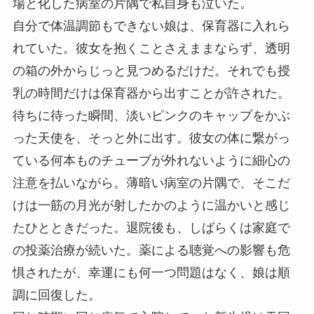
場と化した病室の片隅で私自身も泣いた。
自分で体温調節もできない娘は、保育器に入れら
れていた。彼女を抱くことさえままならず、透明
の箱の外からじっと見つめるだけだ。それでも授
乳の時間だけは保育器から出すことが許された。
待ちに待った瞬間、淡いピンクのキャップをかぶ
った天使を、そっと外に出す。彼女の体に繋がっ
ている何本ものチューブが外れないように細心の
注意を払いながら。薄暗い病室の片隅で、そこだ
けは一筋の月光が射したかのように温かいと感じ
たひとときだった。退院後も、しばらくは家庭で
の投薬治療が続いた。薬による聴覚への影響も危
惧されたが、幸運にも何一つ問題はなく、娘は順
調に回復した。