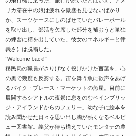
の飛行機に乗った。旅行が続いたとはいえ、アメ
リカ滞在中の娘は疲れを微塵も見せないばかり
か、スーツケースにしのばせていたバレーボール
を取り出し、部活を欠席した部分を補おうと単独
の練習に精を出していた。彼女のエネルギーと律
義さには脱帽した。
"Welcome back!"
移民局の職員がさりげなく投げかけた言葉を、心
の奥で幾度も反芻する。宙を舞う魚に歓声をあげ
るパイク・プレース・マーケットの魚屋。目前に
展開するシアトルの夜景に息をのむベインブリッ
ジ・アイランドからのフェリー。幼な子に絵本を
読み聞かせた日々を思い出し胸が熱くなるベルビ
ュー図書館。義父が待ち構えていたモンタナの農