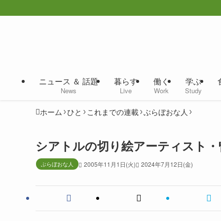
ニュース ＆ 話題
暮らす
働く
学ぶ
News
Live
Work
Study
ホーム
ひと
これまでの連載
ぶらぼおな人
シアトルの切り絵アーティスト・
ぶらぼおな人
2005年11月1日(火)
2024年7月12日(金)