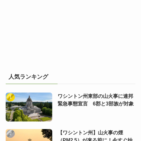
人気ランキング
ワシントン州東部の山火事に連邦
緊急事態宣言 6郡と3部族が対象
【ワシントン州】山火事の煙
（PM2.5）が来る前に！今すぐ始