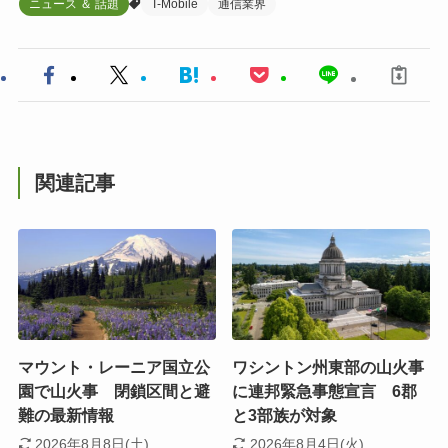
ニュース ＆ 話題
T-Mobile
通信業界
関連記事
マウント・レーニア国立公
ワシントン州東部の山火事
園で山火事 閉鎖区間と避
に連邦緊急事態宣言 6郡
難の最新情報
と3部族が対象
2026年8月8日(土)
2026年8月4日(火)