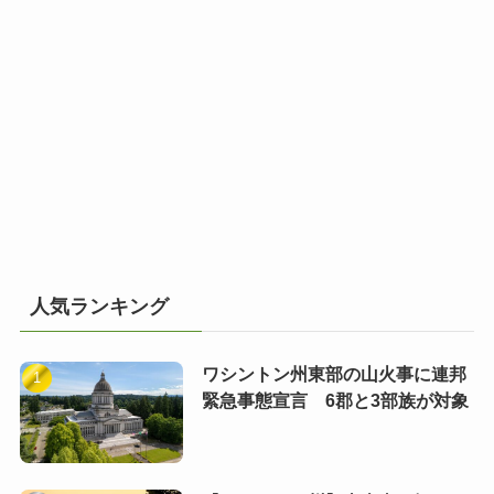
人気ランキング
ワシントン州東部の山火事に連邦
緊急事態宣言 6郡と3部族が対象