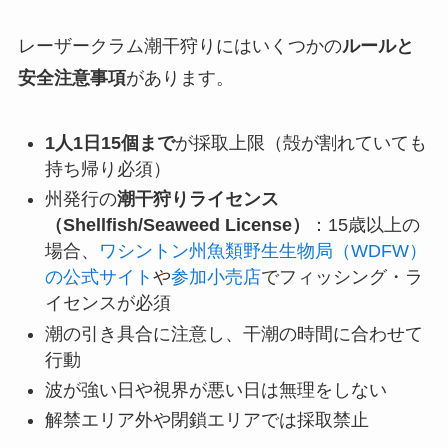
レーザークラム潮干狩りにはいくつかの
ルールと
安全注意事項
があります。
1人1日15個まで
が採取上限（殻が割れていても
持ち帰り必須）
州発行の
潮干狩りライセンス
（Shellfish/Seaweed License）
：15歳以上の
場合、
ワシントン州魚類野生生物局（WDFW）
の公式サイト
や
参加小売店
でフィッシング・ラ
イセンスが必須
潮の引き具合に注意し、干潮の時間に合わせて
行動
波が強い日や視界が悪い日は無理をしない
解禁エリア外や閉鎖エリアでは採取禁止