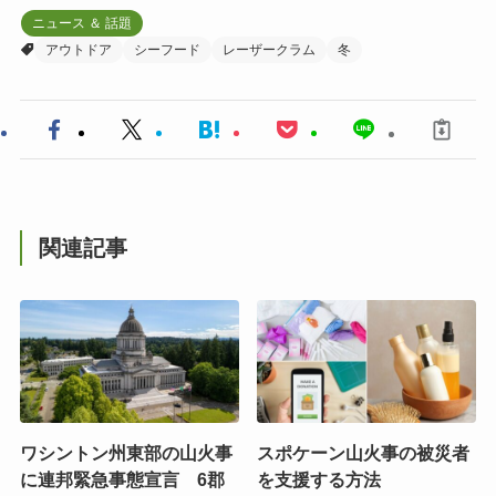
ニュース ＆ 話題
アウトドア
シーフード
レーザークラム
冬
関連記事
ワシントン州東部の山火事
スポケーン山火事の被災者
に連邦緊急事態宣言 6郡
を支援する方法