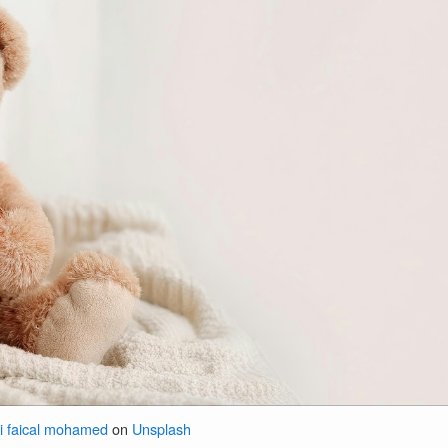
i faical mohamed
on
Unsplash