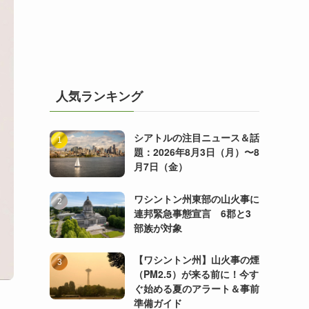
人気ランキング
シアトルの注目ニュース＆話
題：2026年8月3日（月）〜8
月7日（金）
ワシントン州東部の山火事に
連邦緊急事態宣言 6郡と3
部族が対象
【ワシントン州】山火事の煙
（PM2.5）が来る前に！今す
ぐ始める夏のアラート＆事前
準備ガイド