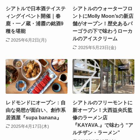
シアトルで日本酒テイステ
シアトルのウォーターフロ
ィングイベント開催｜春
ントにMolly Moon’sの新店
鹿・一ノ蔵・浦霞の銘酒9
舗がオープン！歴史あるパ
種を堪能
ーゴラの下で味わうローカ
ルのアイスクリーム
2025年6月2日(月)
2025年5月23日(金)
レドモンドにオープン：自
シアトルのフリーモントに
由な発想が面白い、創作系
新オープン！大西益央氏監
居酒屋『supa banana』
修のラーメン店
『KAYAVA.』で味わう “ア
2025年4月17日(木)
ルチザン・ラーメン”