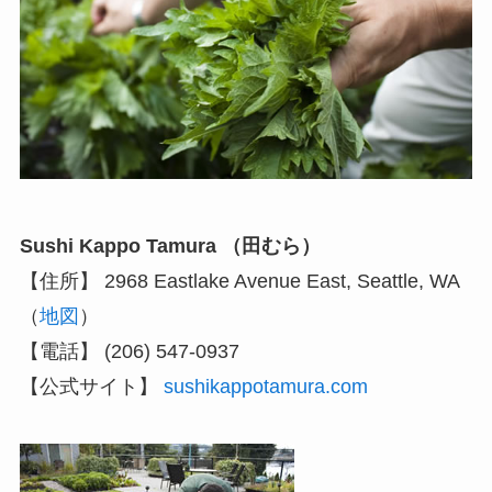
Sushi Kappo Tamura （田むら）
【住所】 2968 Eastlake Avenue East, Seattle, WA
（
地図
）
【電話】 (206) 547-0937
【公式サイト】
sushikappotamura.com