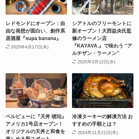
レドモンドにオープン：自
シアトルのフリーモントに
由な発想が面白い、創作系
新オープン！大西益央氏監
居酒屋『supa banana』
修のラーメン店
『KAYAVA.』で味わう “ア
2025年4月17日(木)
ルチザン・ラーメン”
2025年3月12日(水)
ベルビューに『天丼 琥珀』
冷凍ターキーの解凍方法 お
アメリカ1号店オープン！
すすめの手順とは？
オリジナルの天丼と和食を
2024年11月21日(木)
楽しめる新スポット