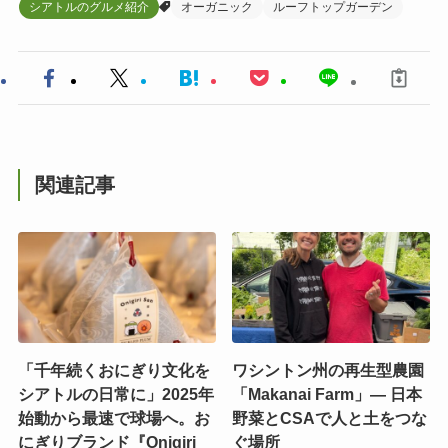
シアトルのグルメ紹介
オーガニック
ルーフトップガーデン
関連記事
「千年続くおにぎり文化を
ワシントン州の再生型農園
シアトルの日常に」2025年
「Makanai Farm」― 日本
始動から最速で球場へ。お
野菜とCSAで人と土をつな
にぎりブランド『Onigiri
ぐ場所