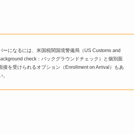
なるには、米国税関国境警備局（US Customs and
査（background check：バックグラウンドチェック）と個別面
られるオプション（Enrollment on Arrival）もあ
い。