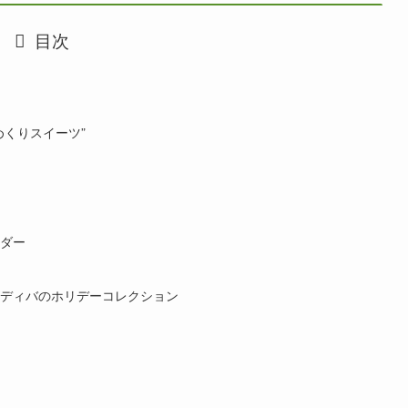
目次
めくりスイーツ”
ダー
ディバのホリデーコレクション
）