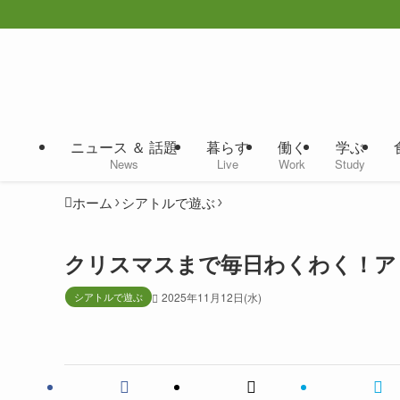
ニュース ＆ 話題
暮らす
働く
学ぶ
News
Live
Work
Study
ホーム
シアトルで遊ぶ
クリスマスまで毎日わくわく！アド
シアトルで遊ぶ
2025年11月12日(水)