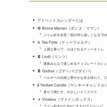
アドベントカレンダーとは
🍓 Bonne Maman（ボンヌ・ママン）
ジャム好き必見！朝が待ち遠しくなる“日
☕ Tea Forte（ティーフォルテ）
上質な香りで、心ほぐれるティータイム
🍫 Lindt（リンツ）
家族みんなで楽しめるチョコレートカレン
🍫 Godiva（ゴディバ/ゴダイバ）
ベルギーの伝統と華やかな冬を味わう、ゴ
🕯️ Yankee Candle（ヤンキーキャンドル
香りで満たす、やさしいクリスマス
🍷 Vinebox（ヴァインボックス）
ワイン好きのための “大人のアドベント”