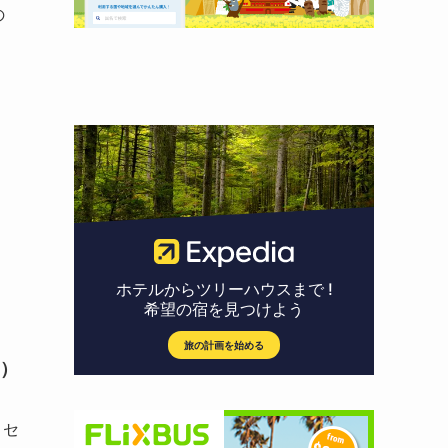
の
、
）
）
・セ