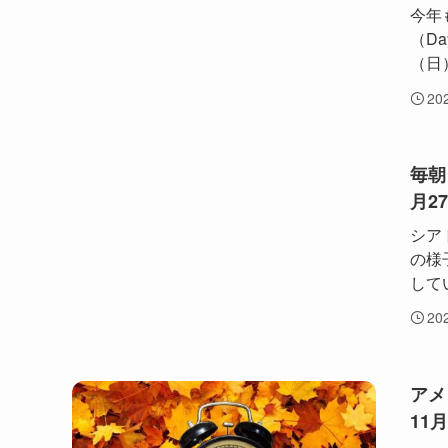
今年
（Da
（日
20
毎朝
月2
シア
の様
して
20
アメ
11