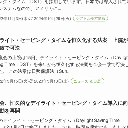
ング・タイム：DST）を採用しています。日本では導入されて
システムなので、アメリカに...
22年11月3日(木)
2024年10月29日(火)
シアトル基本情報
ライト・セービング・タイムを恒久化する法案 上院が
致で可決
議会の上院は15日、デイライト・セービング・タイム（Dayligh
ving Time：DST）を来年から恒久化する法案を全会一致で可決
た。 この法案は日照保護法（Sun...
22年3月15日(火)
2023年5月13日(土)
ニュース ＆ 話題
会、恒久的なデイライト・セービング・タイム導入に向
動を再開
デイライト・セービング・タイム（Daylight Saving Time：
T）が11月7日に終了しました。 でも、時間を戻すのも、もしか