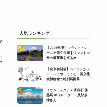
人気ランキング
0
【2026年版】マウント・レ
ーニア国立公園｜ワシントン
ト
州の最高峰を巡る旅
け
【全米初開催】ムーミンがシ
アトルにやってくる！国立北
欧博物館で特別展開幕
イサム・ノグチ x 斉白石 作
へ
品展 キュレーター 及部奈
津さん