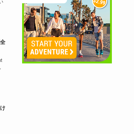
い
全
t
し
け
し