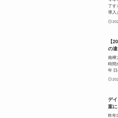
了す
導入
20
【2
の違
南樺
時間
年 日
20
デイ
案に
昨年