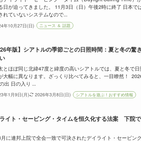
る日が迫ってきました。 11月3日（日）午後2時に終了 日本で
されていないシステムなので...
24年10月27日(日)
ニュース ＆ 話題
026年版】シアトルの季節ごとの日照時間：夏と冬の驚
い
太とほぼ同じ北緯47度と緯度の高いシアトルでは、夏と冬で日
が大幅に異なります。ざっくり比べてみると、一目瞭然！ 202
の出 日の入り ...
23年1月9日(月)
2026年3月8日(日)
シアトルを遊ぶ！おすすめ情報
ライト・セービング・タイムを恒久化する法案 下院で
3月に連邦上院で全会一致で可決されたデイライト・セービン