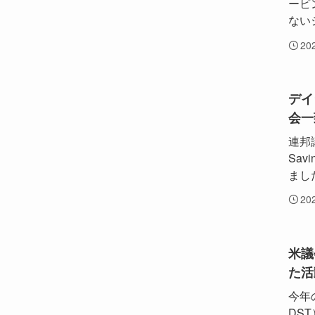
ービ
ない
20
デイ
会一
連邦
Sa
まし
20
米議
た活
今年の
DS