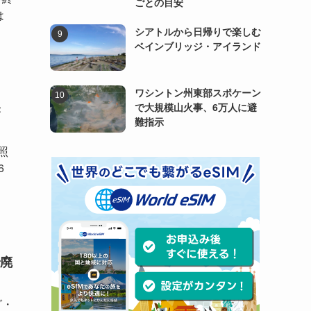
ごとの目安
は
シアトルから日帰りで楽しむ
ベインブリッジ・アイランド
ワシントン州東部スポケーン
き
で大規模山火事、6万人に避
難指示
照
6
廃
グ・