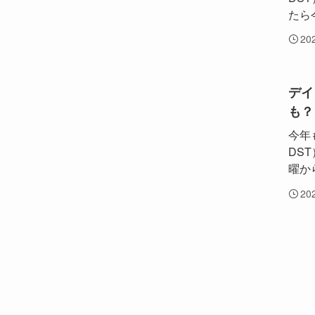
たら
20
デイ
も？
今年も
DS
曜か
20