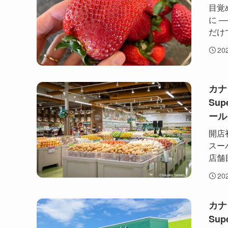
目覚
に 
だけ
20
カナ
Su
ール
開店初
スーパ
店舗
20
カナ
Su