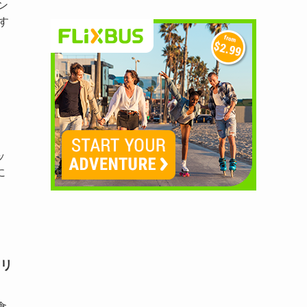
プン
店す
ッ
に
リ
食