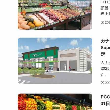
コロ
影響
遡上
20
カナ
Su
定
カナダ
20
た。 T
20
PC
31日