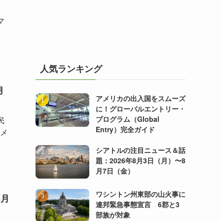
マ
人気ランキング
月
アメリカの出入国をスムーズ
に！グローバルエントリー・
プログラム（Global
民
Entry）完全ガイド
アメ
シアトルの注目ニュース＆話
題：2026年8月3日（月）〜8
月7日（金）
ワシントン州東部の山火事に
4月
連邦緊急事態宣言 6郡と3
部族が対象