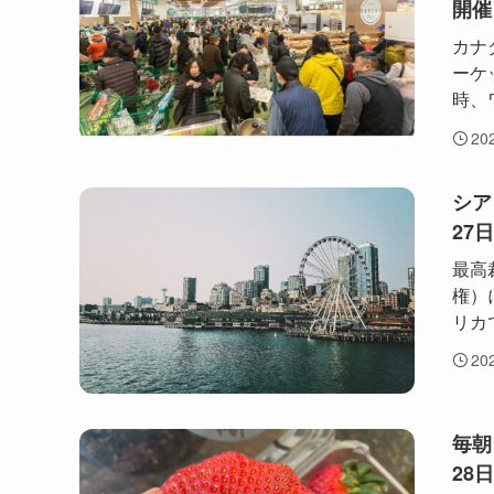
開催
カナ
ーケッ
時、
20
シア
27
最高
権）
リカ
20
毎朝
28