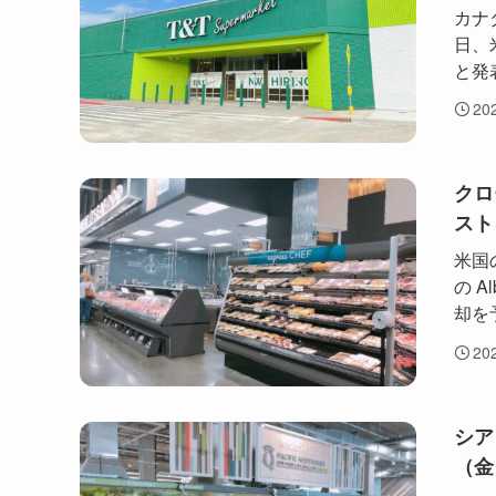
カナダ
日、
と発
20
クロ
スト
米国
の 
却を
20
シア
（金