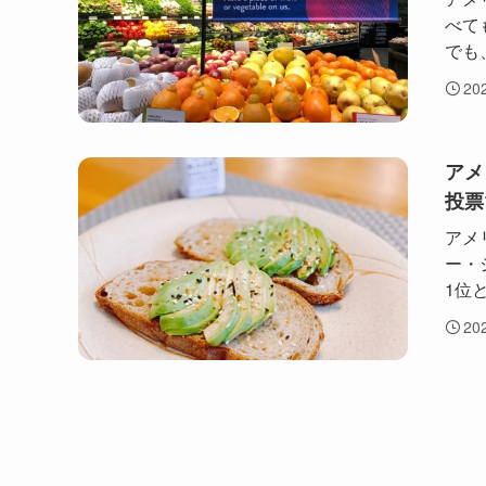
べて
でも
20
アメ
投票
アメ
ー・
1位とな
20