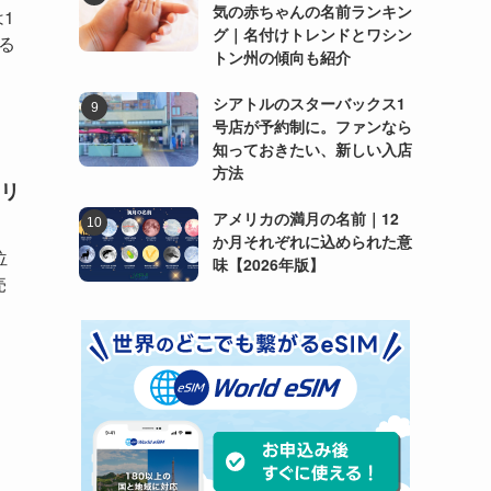
気の赤ちゃんの名前ランキン
は1
グ｜名付けトレンドとワシン
る
トン州の傾向も紹介
シアトルのスターバックス1
号店が予約制に。ファンなら
知っておきたい、新しい入店
方法
リ
アメリカの満月の名前｜12
か月それぞれに込められた意
位
味【2026年版】
売