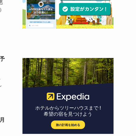
悪
）
店予
、
し
月