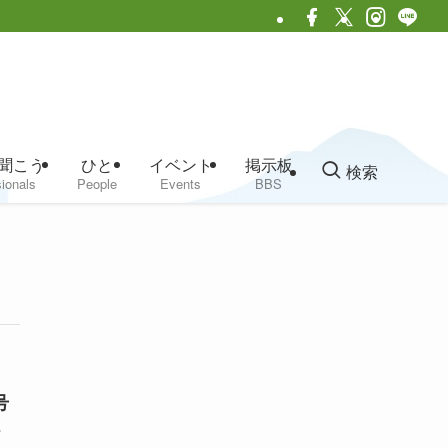
聞こう
ひと
イベント
掲示板
検索
ionals
People
Events
BBS
号
ト