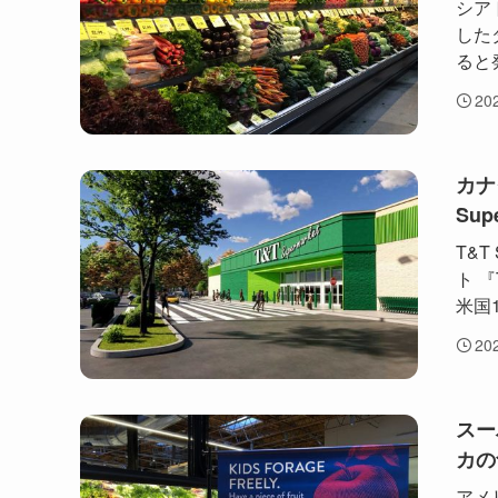
シアト
したダ
ると発
20
カナ
Su
T&T
ト 『
米国
20
スー
カの
アメ