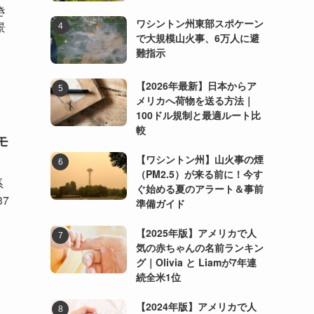
き
ワシントン州東部スポケーン
景
で大規模山火事、6万人に避
難指示
【2026年最新】日本からア
メリカへ荷物を送る方法｜
100ドル規制と最適ルート比
較
モ
【ワシントン州】山火事の煙
（PM2.5）が来る前に！今す
系
ぐ始める夏のアラート＆事前
37
準備ガイド
【2025年版】アメリカで人
気の赤ちゃんの名前ランキン
グ｜Olivia と Liamが7年連
続全米1位
【2024年版】アメリカで人