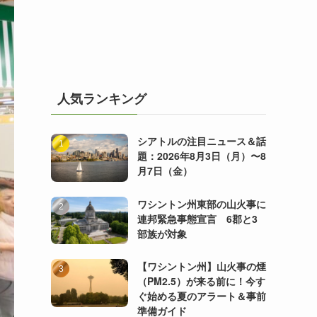
人気ランキング
シアトルの注目ニュース＆話
題：2026年8月3日（月）〜8
月7日（金）
ワシントン州東部の山火事に
連邦緊急事態宣言 6郡と3
部族が対象
【ワシントン州】山火事の煙
（PM2.5）が来る前に！今す
ぐ始める夏のアラート＆事前
準備ガイド