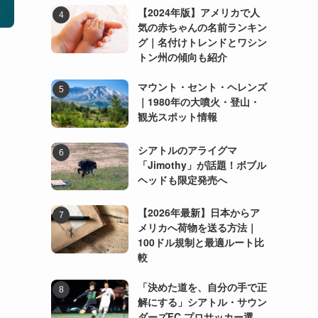
【2024年版】アメリカで人
気の赤ちゃんの名前ランキン
グ｜名付けトレンドとワシン
トン州の傾向も紹介
マウント・セント・ヘレンズ
｜1980年の大噴火・登山・
観光スポット情報
シアトルのアライグマ
「Jimothy」が話題！ボブル
ヘッドも限定発売へ
【2026年最新】日本からア
メリカへ荷物を送る方法｜
100ドル規制と最適ルート比
較
「決めた道を、自分の手で正
解にする」シアトル・サウン
ダーズFC プロサッカー選