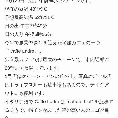
10月29日（金）午前6時のシアトルです。
現在の気温 48℉/9℃
予想最高気温 52℉/11℃
日の出 午前7時49分
日の入り 午後5時55分
今年で創業27周年を迎えた老舗カフェの一つ、
『Caffe Ladro』。
独立系カフェでは最大のチェーンで、市内近郊に
20軒近く展開しています。
1号店はクイーン・アンの丘の上。写真のボセル店
はドライブスルーも駐車場もあるので、テイクア
ウトにも便利です。
イタリア語で Caffe Ladro は "coffee thief" を意味す
るそうで、帽子をかぶった背の高い人のロゴが目