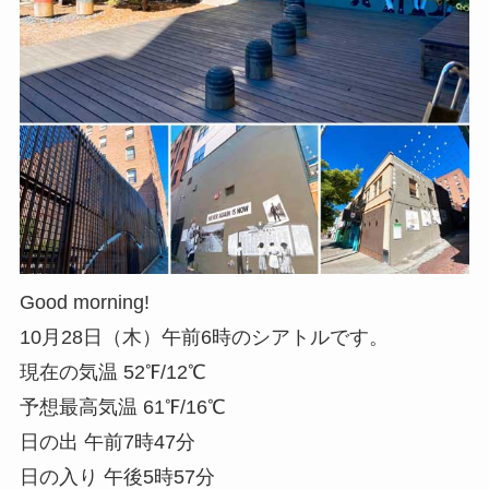
Good morning!
10月28日（木）午前6時のシアトルです。
現在の気温 52℉/12℃
予想最高気温 61℉/16℃
日の出 午前7時47分
日の入り 午後5時57分