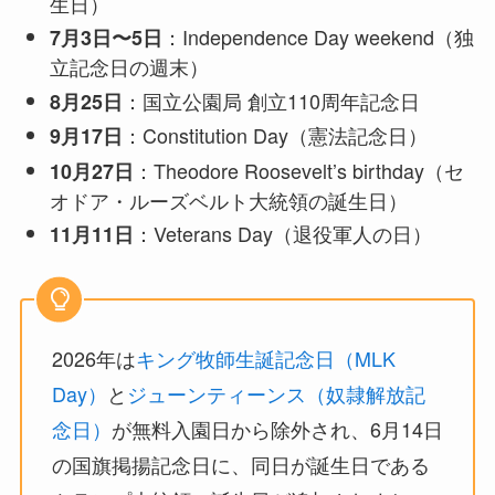
生日）
：Independence Day weekend（独
7月3日〜5日
立記念日の週末）
：国立公園局 創立110周年記念日
8月25日
：Constitution Day（憲法記念日）
9月17日
：Theodore Roosevelt’s birthday（セ
10月27日
オドア・ルーズベルト大統領の誕生日）
：Veterans Day（退役軍人の日）
11月11日
2026年は
キング牧師生誕記念日（MLK
Day）
と
ジューンティーンス（奴隷解放記
念日）
が無料入園日から除外され、6月14日
の国旗掲揚記念日に、同日が誕生日である