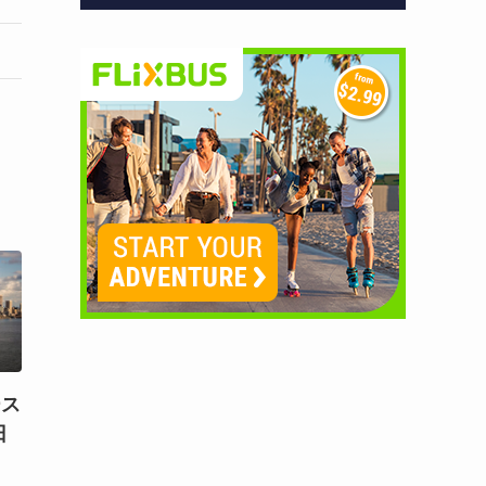
ース
日
）