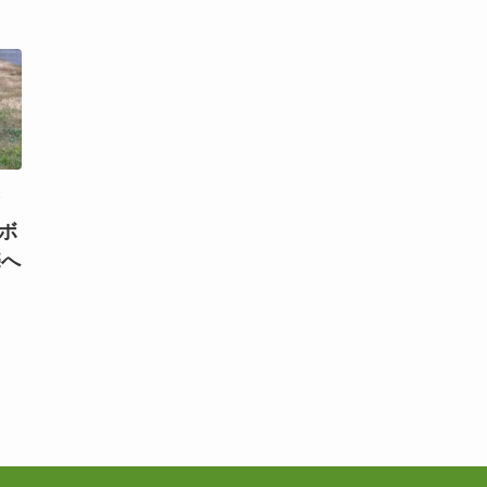
マ
！ボ
売へ