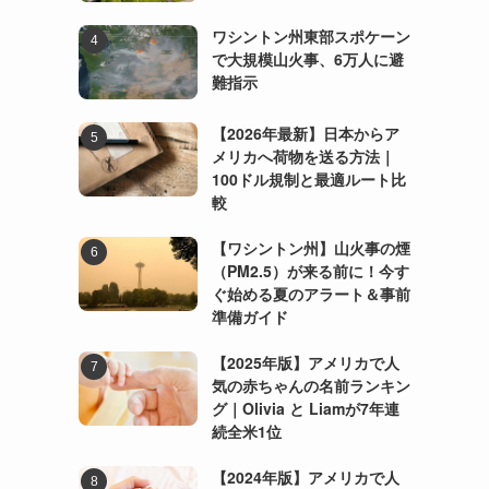
ワシントン州東部スポケーン
で大規模山火事、6万人に避
難指示
【2026年最新】日本からア
メリカへ荷物を送る方法｜
100ドル規制と最適ルート比
較
【ワシントン州】山火事の煙
（PM2.5）が来る前に！今す
細
ぐ始める夏のアラート＆事前
準備ガイド
【2025年版】アメリカで人
気の赤ちゃんの名前ランキン
グ｜Olivia と Liamが7年連
続全米1位
け
【2024年版】アメリカで人