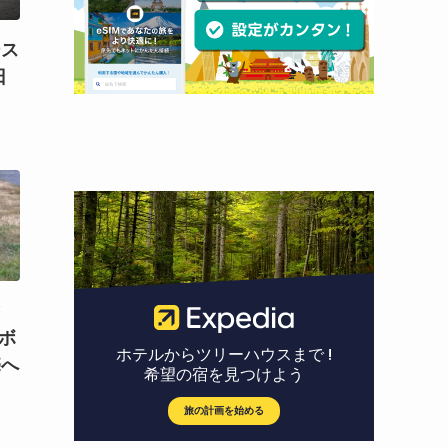
ース
日
）
マ
！ボ
売へ