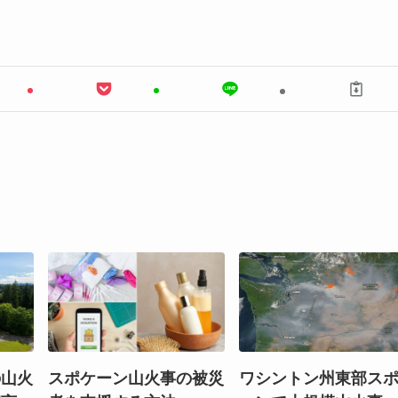
の山火
スポケーン山火事の被災
ワシントン州東部ス