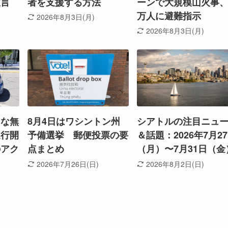
宣言
者を支援する方法
ーンで大規模山火事、
万人に避難指示
2026年8月3日(月)
2026年8月3日(月)
たな無
8月4日はワシントン州
シアトルの注目ニュ
運行開
予備選挙 郵便投票の要
＆話題：2026年7月2
のアク
点まとめ
（月）〜7月31日（金
に
2026年7月26日(日)
2026年8月2日(日)