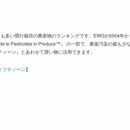
も多い慣行栽培の農産物のランキングです。EWGが2004年か
to Pesticides in Produce™』 の一部で、農薬汚染の最も少
ティーン』とあわせて買い物に活用できます。
ィフティーン
】