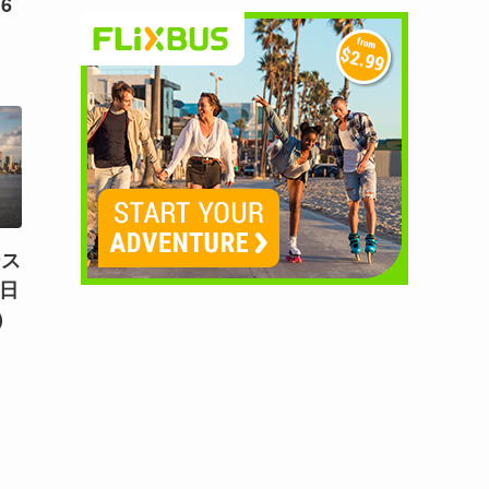
6
ース
7日
）